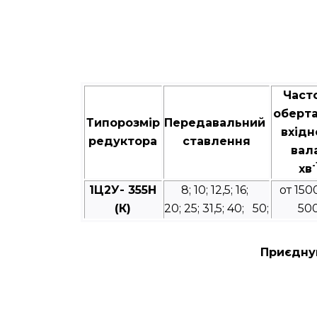
Част
оберт
Типорозмір
Передавальний
вхідн
редуктора
ставлення
вал
-
хв
1Ц2У- 355Н
8; 10; 12,5; 16;
от 150
(К)
20; 25; 31,5; 40; 50;
50
Приєднув