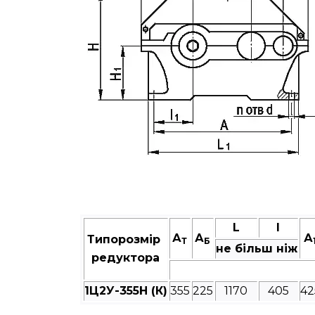
L
I
А
А
А
Типорозмір
Т
Б
не більш ніж
редуктора
1Ц2У-355Н (К)
355
225
1170
405
42