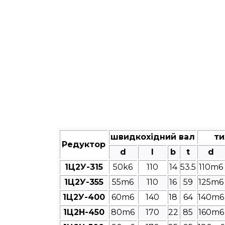
швидкохідний вал
ти
Редуктор
d
l
b
t
d
1Ц2У-315
50k6
110
14
53.5
110m6
1Ц2У-355
55m6
110
16
59
125m6
1Ц2У-400
60m6
140
18
64
140m6
1Ц2Н-450
80m6
170
22
85
160m6