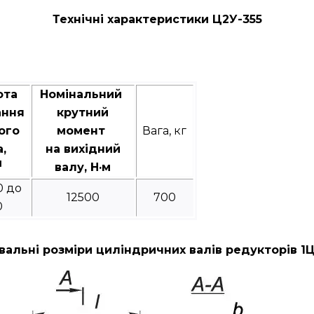
Технічні характеристики Ц2У-355
ота
Номінальний
ання
крутний
ого
момент
Вага, кг
а,
на вихідний
1
валу, Н·м
0 до
12500
700
0
альні розміри циліндричних валів редукторів 1Ц