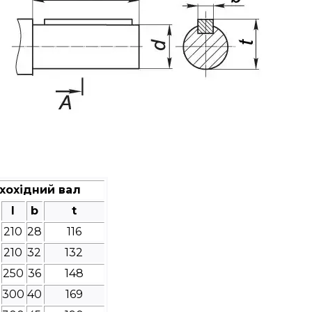
хохідний вал
l
b
t
210
28
116
210
32
132
250
36
148
300
40
169