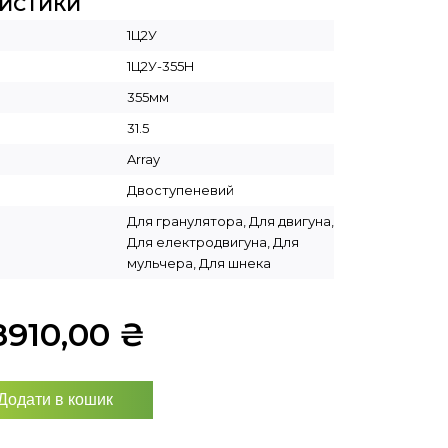
РИСТИКИ
1Ц2У
1Ц2У-355Н
355мм
31.5
Array
Двоступеневий
Для гранулятора, Для двигуна,
Для електродвигуна, Для
мульчера, Для шнека
8910,00
₴
Додати в кошик