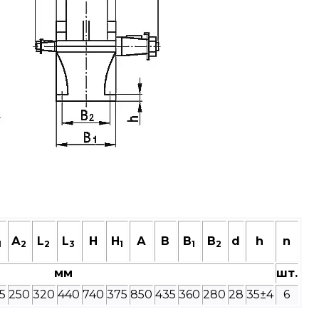
А
L
L
Н
H
А
В
B
B
d
h
n
1
2
2
3
1
1
2
мм
шт.
5
250
320
440
740
375
850
435
360
280
28
35±4
6