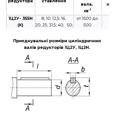
редуктора
ставлення
вала,
на
-1
хв
в
1Ц2У- 355Н
8; 10; 12,5; 16;
от 1500 до
(К)
20; 25; 31,5; 40; 50;
500
Приєднувальні розміри циліндричних
валів редукторів 1Ц2У, 1Ц2Н.