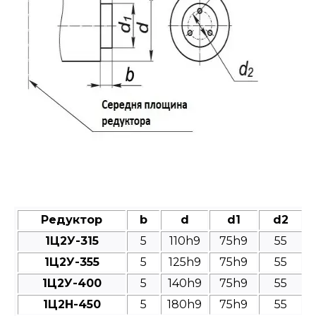
Редуктор
b
d
d1
d2
1Ц2У-315
5
110h9
75h9
55
1Ц2У-355
5
125h9
75h9
55
1Ц2У-400
5
140h9
75h9
55
1Ц2Н-450
5
180h9
75h9
55