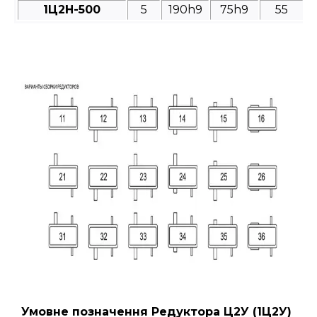
1Ц2Н-500
5
190h9
75h9
55
Умовне позначення Редуктора Ц2У
(1Ц2У)