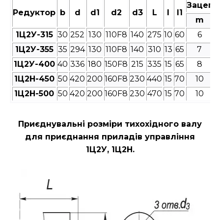
Зацепл
Редуктор
b
d
d1
d2
d3
L
l
l1
m
1Ц2У-315
30
252
130
110F8
140
275
10
60
6
1Ц2У-355
35
294
130
110F8
140
310
13
65
7
1Ц2У-400
40
336
180
150F8
215
335
15
65
8
1Ц2Н-450
50
420
200
160F8
230
440
15
70
10
1Ц2Н-500
50
420
200
160F8
230
470
15
70
10
Приєднувальні розміри
тихохідного валу
для приєднання приладів управління
1Ц2У, 1Ц2Н.