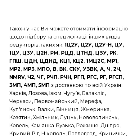
Також у нас Ви можете отримати інформацію
щодо підбору та специфікації інших видів
редукторів, таких як:
1Ц2У, Ц2У, Ц2У-Н, ЦУ,
1ЦУ, Ц3У, Ц2Н, РМ, РЦД, ЦТНД, ЦЗУ, РК,
ГПШ, ЦДН, ЦДНД, КЦ1, КЦ2, 1МЦ2С, МР1,
МР2, МР3, МПО, В, ВК, СКУ, УЗВК, А, Ч, 2Ч,
NMRV, Ч2, ЧГ, РЧП, РЧН, РГП, РГС, РГ, РГСП,
3МП, 4МП, 5МП
з доставкою по всій Україні:
Харків, Лозова, Ізюм, Чугуїв, Балаклія,
Черкаси, Первомайський, Мерефа,
Куп'янськ, Валки, Вінниця, Жмеринка,
Козятин, Хмільник, Луцьк, Нововолинськ,
Ковель, Кам'янка-Бузька, Рожище, Дніпро,
Кривий Ріг, Нікополь, Павлоград, Кринички,