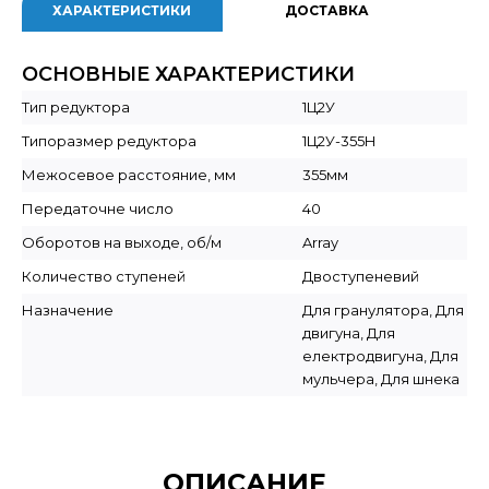
ХАРАКТЕРИСТИКИ
ДОСТАВКА
ОСНОВНЫЕ ХАРАКТЕРИСТИКИ
Тип редуктора
1Ц2У
Типоразмер редуктора
1Ц2У-355Н
Межосевое расстояние, мм
355мм
Передаточне число
40
Оборотов на выходе, об/м
Array
Количество ступеней
Двоступеневий
Назначение
Для гранулятора, Для
двигуна, Для
електродвигуна, Для
мульчера, Для шнека
ОПИСАНИЕ