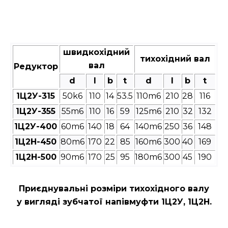
швидкохідний
тихохідний вал
вал
Редуктор
d
l
b
t
d
l
b
t
1Ц2У-315
50k6
110
14
53.5
110m6
210
28
116
1Ц2У-355
55m6
110
16
59
125m6
210
32
132
1Ц2У-400
60m6
140
18
64
140m6
250
36
148
1Ц2Н-450
80m6
170
22
85
160m6
300
40
169
1Ц2Н-500
90m6
170
25
95
180m6
300
45
190
Приєднувальні розміри
тихохідного валу
у вигляді зубчатої напівмуфти 1Ц2У, 1Ц2Н.