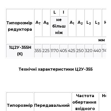
L
I
не
А
А
А
А
L
L
Н
Типорозмір
Т
Б
1
2
2
3
більш
редуктора
ніж
мм
1Ц2У-355Н
355
225
1170
405
425
250
320
440
740
(К)
Технічні характеристики Ц2У-355
Частота
Ном
обертання
к
Типорозмір
Передавальний
вхідного
м