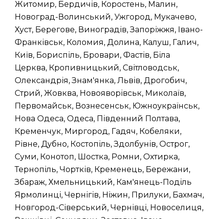
Житомир, Бердичів, Коростень, Малин,
Новоград-Волинський, Ужгород, Мукачево,
Хуст, Берегове, Виноградів, Запоріжжя, Івано-
Франківськ, Коломия, Долина, Калуш, Галич,
Київ, Бориспіль, Бровари, Фастів, Біла
Церква, Кропивницький, Світловодськ,
Олександрія, Знам'янка, Львів, Дрогобич,
Стрий, Жовква, Новояворівськ, Миколаїв,
Первомайськ, Вознесенськ, Южноукраїнськ,
Нова Одеса, Одеса, Південний Полтава,
Кременчук, Миргород, Гадяч, Кобеляки,
Рівне, Дубно, Костопіль, Здолбунів, Острог,
Суми, Конотоп, Шостка, Ромни, Охтирка,
Тернопіль, Чортків, Кременець, Бережани,
Збараж, Хмельницький, Кам'янець-Поділь
Ярмолинці, Чернігів, Ніжин, Прилуки, Бахмач,
Новгород-Сіверський, Чернівці, Новоселиця,