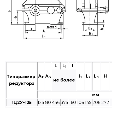
L
L
I
1
А
А
I
L
L
Н
H
Типоразмер
Т
Б
1
2
3
1
не более
редуктора
мм
1Ц2У-125
125
80
446
375
160
106
145
206
272
132