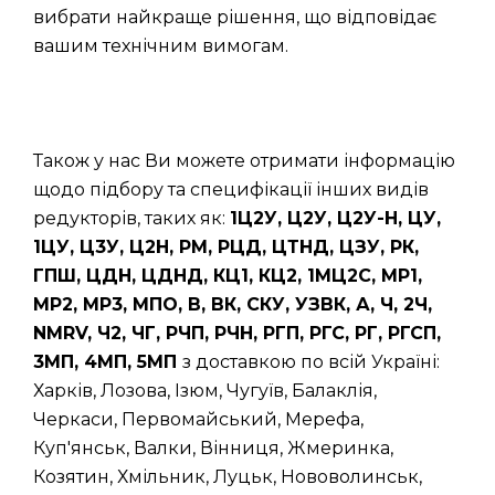
вибрати найкраще рішення, що відповідає
вашим технічним вимогам.
Також у нас Ви можете отримати інформацію
щодо підбору та специфікації інших видів
редукторів, таких як:
1Ц2У, Ц2У, Ц2У-Н, ЦУ,
1ЦУ, Ц3У, Ц2Н, РМ, РЦД, ЦТНД, ЦЗУ, РК,
ГПШ, ЦДН, ЦДНД, КЦ1, КЦ2, 1МЦ2С, МР1,
МР2, МР3, МПО, В, ВК, СКУ, УЗВК, А, Ч, 2Ч,
NMRV, Ч2, ЧГ, РЧП, РЧН, РГП, РГС, РГ, РГСП,
3МП, 4МП, 5МП
з доставкою по всій Україні:
Харків, Лозова, Ізюм, Чугуїв, Балаклія,
Черкаси, Первомайський, Мерефа,
Куп'янськ, Валки, Вінниця, Жмеринка,
Козятин, Хмільник, Луцьк, Нововолинськ,