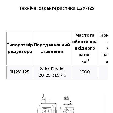
Технічні характеристики Ц2У-125
Частота
Номі
обертання
кр
Типорозмір
Передавальний
вхідного
мо
редуктора
ставлення
вала,
на в
-1
хв
вал
8; 10; 12,5; 16;
1Ц2У-125
1500
20; 25; 31,5; 40