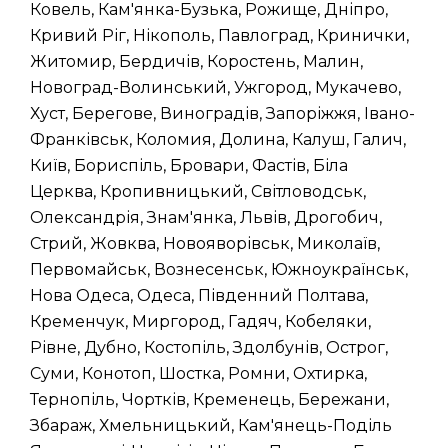
Ковель, Кам'янка-Бузька, Рожище, Дніпро,
Кривий Ріг, Нікополь, Павлоград, Кринички,
Житомир, Бердичів, Коростень, Малин,
Новоград-Волинський, Ужгород, Мукачево,
Хуст, Берегове, Виноградів, Запоріжжя, Івано-
Франківськ, Коломия, Долина, Калуш, Галич,
Київ, Бориспіль, Бровари, Фастів, Біла
Церква, Кропивницький, Світловодськ,
Олександрія, Знам'янка, Львів, Дрогобич,
Стрий, Жовква, Новояворівськ, Миколаїв,
Первомайськ, Вознесенськ, Южноукраїнськ,
Нова Одеса, Одеса, Південний Полтава,
Кременчук, Миргород, Гадяч, Кобеляки,
Рівне, Дубно, Костопіль, Здолбунів, Острог,
Суми, Конотоп, Шостка, Ромни, Охтирка,
Тернопіль, Чортків, Кременець, Бережани,
Збараж, Хмельницький, Кам'янець-Поділь