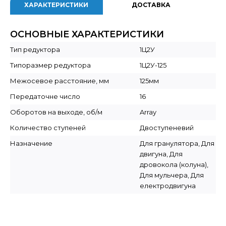
ХАРАКТЕРИСТИКИ
ДОСТАВКА
ОСНОВНЫЕ ХАРАКТЕРИСТИКИ
Тип редуктора
1Ц2У
Типоразмер редуктора
1Ц2У-125
Межосевое расстояние, мм
125мм
Передаточне число
16
Оборотов на выходе, об/м
Array
Количество ступеней
Двоступеневий
Назначение
Для гранулятора, Для
двигуна, Для
дровокола (колуна),
Для мульчера, Для
електродвигуна