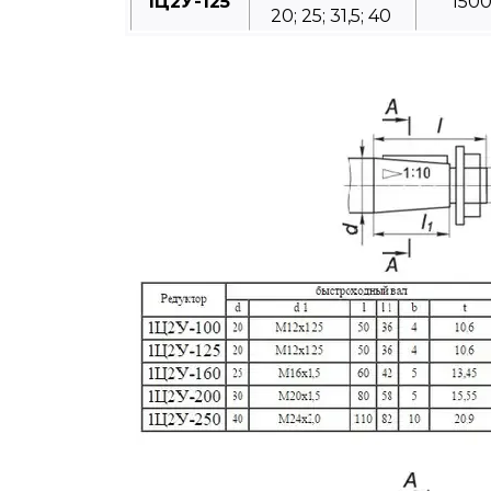
1Ц2У-125
150
20; 25; 31,5; 40