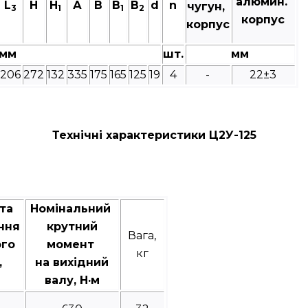
алюмин.
L
Н
H
А
В
B
B
d
n
чугун,
3
1
1
2
корпус
корпус
мм
шт.
мм
206
272
132
335
175
165
125
19
4
-
22±3
Технічні характеристики Ц2У-125
та
Номінальний
ння
крутний
Вага,
ого
момент
кг
,
на вихідний
валу, Н·м