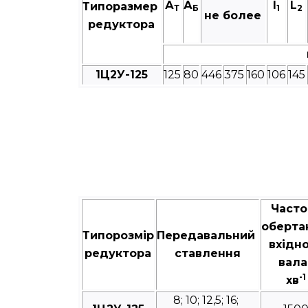
А
А
I
L
Типоразмер
Т
Б
1
2
не более
редуктора
1Ц2У-125
125
80
446
375
160
106
145
Часто
оберта
Типорозмір
Передавальний
вхідн
редуктора
ставлення
вала
-1
хв
8; 10; 12,5; 16;