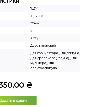
РИСТИКИ
1Ц2У
1Ц2У-125
125мм
8
Array
Двоступеневий
Для гранулятора, Для двигуна,
Для дровокола (колуна), Для
мульчера, Для
електродвигуна
350,00
₴
Додати в кошик