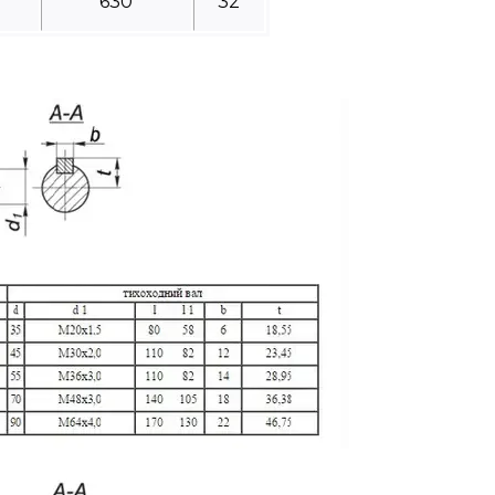
0
630
32