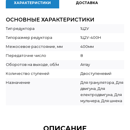
ХАРАКТЕРИСТИКИ
ДОСТАВКА
ОСНОВНЫЕ ХАРАКТЕРИСТИКИ
Тип редуктора
1Ц2У
Типоразмер редуктора
1Ц2У-400Н
Межосевое расстояние, мм
400мм
Передаточне число
8
Оборотов на выходе, об/м
Array
Количество ступеней
Двоступеневий
Назначение
Для гранулятора, Для
двигуна, Для
електродвигуна, Для
мульчера, Для шнека
ОПИСАНИЕ