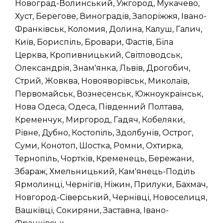
Новоград-Волинський, Ужгород, Мукачево,
Хуст, Берегове, Виноградів, Запоріжжя, Івано-
Франківськ, Коломия, Долина, Калуш, Галич,
Київ, Бориспіль, Бровари, Фастів, Біла
Церква, Кропивницький, Світловодськ,
Олександрія, Знам'янка, Львів, Дрогобич,
Стрий, Жовква, Новояворівськ, Миколаїв,
Первомайськ, Вознесенськ, Южноукраїнськ,
Нова Одеса, Одеса, Південний Полтава,
Кременчук, Миргород, Гадяч, Кобеляки,
Рівне, Дубно, Костопіль, Здолбунів, Острог,
Суми, Конотоп, Шостка, Ромни, Охтирка,
Тернопіль, Чортків, Кременець, Бережани,
Збараж, Хмельницький, Кам'янець-Поділь
Ярмолинці, Чернігів, Ніжин, Прилуки, Бахмач,
Новгород-Сіверський, Чернівці, Новоселиця,
Вашківці, Сокиряни, Заставна, Івано-