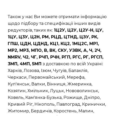
Також у нас Ви можете отримати інформацію
щодо підбору та специфікації інших видів
редукторів, таких як:
1Ц2У, Ц2У, Ц2У-Н, ЦУ,
1ЦУ, Ц3У, Ц2Н, РМ, РЦД, ЦТНД, ЦЗУ, РК,
ГПШ, ЦДН, ЦДНД, КЦ1, КЦ2, 1МЦ2С, МР1,
МР2, МР3, МПО, В, ВК, СКУ, УЗВК, А, Ч, 2Ч,
NMRV, Ч2, ЧГ, РЧП, РЧН, РГП, РГС, РГ, РГСП,
3МП, 4МП, 5МП
з доставкою по всій Україні:
Харків, Лозова, Ізюм, Чугуїв, Балаклія,
Черкаси, Первомайський, Мерефа,
Куп'янськ, Валки, Вінниця, Жмеринка,
Козятин, Хмільник, Луцьк, Нововолинськ,
Ковель, Кам'янка-Бузька, Рожище, Дніпро,
Кривий Ріг, Нікополь, Павлоград, Кринички,
Житомир, Бердичів, Коростень, Малин,