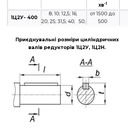
-1
хв
в
8; 10; 12,5; 16;
от 1500 до
1Ц2У- 400
20; 25; 31,5; 40; 50;
500
Приєднувальні розміри циліндричних
валів редукторів 1Ц2У, 1Ц2Н.