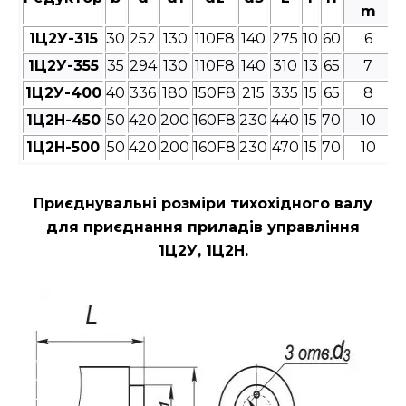
m
1Ц2У-315
30
252
130
110F8
140
275
10
60
6
1Ц2У-355
35
294
130
110F8
140
310
13
65
7
1Ц2У-400
40
336
180
150F8
215
335
15
65
8
1Ц2Н-450
50
420
200
160F8
230
440
15
70
10
1Ц2Н-500
50
420
200
160F8
230
470
15
70
10
Приєднувальні розміри
тихохідного валу
для приєднання приладів управління
1Ц2У, 1Ц2Н.