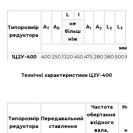
L
I
не
А
А
А
А
L
L
Н
Типорозмір
Т
Б
1
2
2
3
більш
редуктора
ніж
мм
1Ц2У-400
400
250
1320
450
475
280
380
500
83
Технічні характеристики Ц2У-400
Частота
Ном
обертання
к
Типорозмір
Передавальний
вхідного
м
редуктора
ставлення
вала,
на