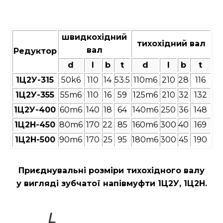
швидкохідний
тихохідний вал
вал
Редуктор
d
l
b
t
d
l
b
t
1Ц2У-315
50k6
110
14
53.5
110m6
210
28
116
1Ц2У-355
55m6
110
16
59
125m6
210
32
132
1Ц2У-400
60m6
140
18
64
140m6
250
36
148
1Ц2Н-450
80m6
170
22
85
160m6
300
40
169
1Ц2Н-500
90m6
170
25
95
180m6
300
45
190
Приєднувальні розміри
тихохідного валу
у вигляді зубчатої напівмуфти 1Ц2У, 1Ц2Н.