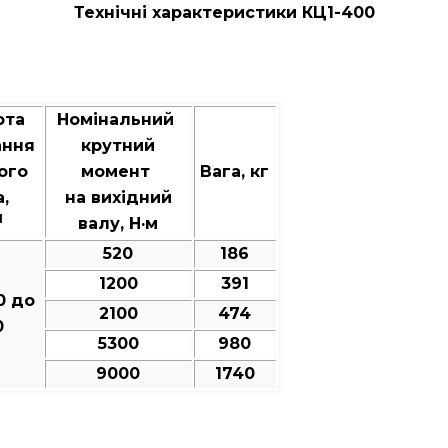
Технічні характеристики КЦ1-400
ота
Номінальний
ання
крутний
ого
момент
Вага, кг
а,
на вихідний
1
валу, Н·м
520
186
1200
391
0 до
2100
474
0
5300
980
9000
1740