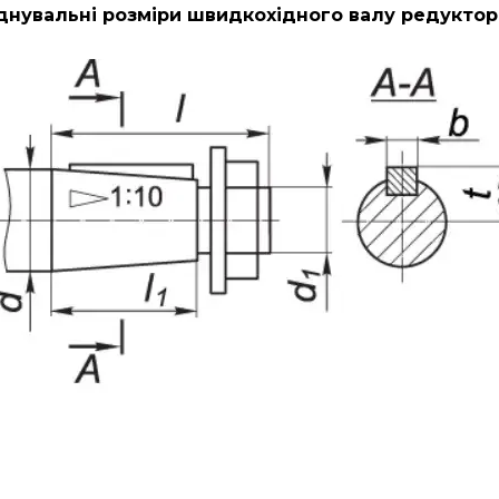
днувальні розміри швидкохідного валу редуктора