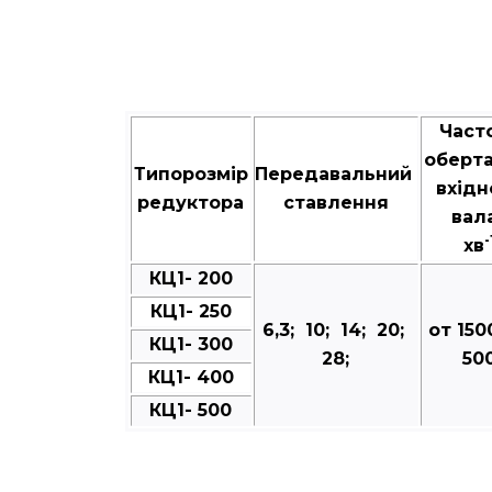
Част
оберт
Типорозмір
Передавальний
вхідн
редуктора
ставлення
вал
-
хв
КЦ1- 200
КЦ1- 250
6,3; 10; 14; 20;
от 150
КЦ1- 300
28;
50
КЦ1- 400
КЦ1- 500