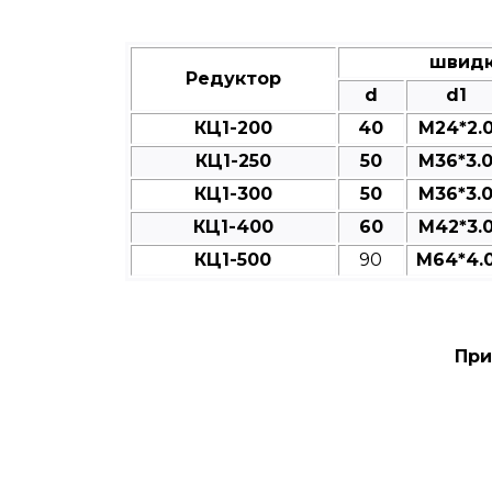
швидк
Редуктор
d
d1
КЦ1-200
40
M24*2.
КЦ1-250
50
M36*3.
КЦ1-300
50
M36*3.
КЦ1-400
60
M42*3.
КЦ1-500
90
M64*4.
При