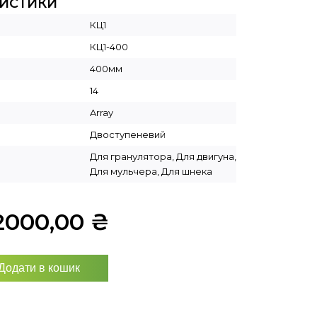
РИСТИКИ
КЦ1
КЦ1-400
400мм
14
Array
Двоступеневий
Для гранулятора, Для двигуна,
Для мульчера, Для шнека
2000,00
₴
Додати в кошик