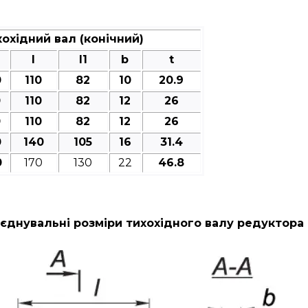
охідний вал (конічний)
l
l1
b
t
0
110
82
10
20.9
0
110
82
12
26
0
110
82
12
26
0
140
105
16
31.4
0
170
130
22
46.8
єднувальні розміри тихохідного валу редуктора 