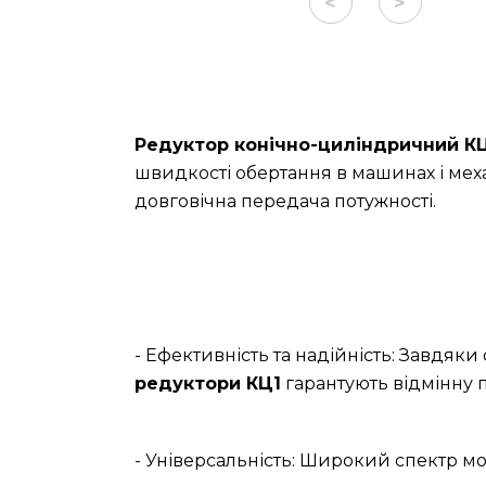
<
>
Редуктор конічно-циліндричний К
швидкості обертання в машинах і меха
довговічна передача потужності.
- Ефективність та надійність: Завдяк
редуктори КЦ1
гарантують відмінну п
- Універсальність: Широкий спектр мо