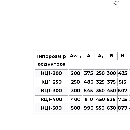
Аw
А
А
В
Н
Типорозмір
Т
1
редуктора
КЦ1-200
200
375
250
300
435
КЦ1-250
250
480
325
375
515
КЦ1-300
300
545
350
450
607
КЦ1-400
400
810
450
526
705
КЦ1-500
500
990
550
630
877