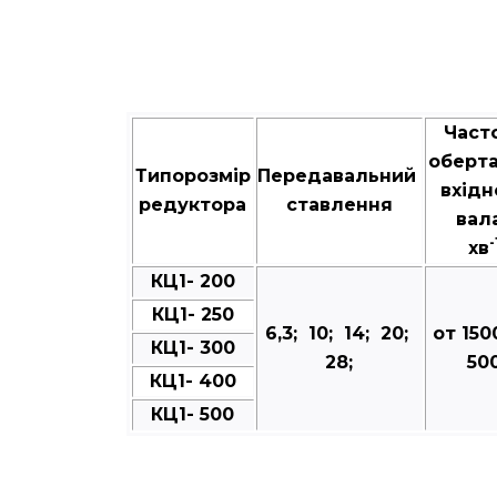
Част
оберт
Типорозмір
Передавальний
вхідн
редуктора
ставлення
вал
-
хв
КЦ1- 200
КЦ1- 250
6,3; 10; 14; 20;
от 150
КЦ1- 300
28;
50
КЦ1- 400
КЦ1- 500