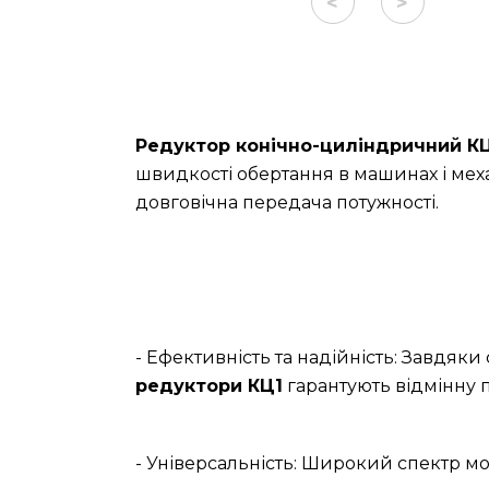
<
>
Редуктор конічно-циліндричний КЦ
швидкості обертання в машинах і меха
довговічна передача потужності.
- Ефективність та надійність: Завдяк
редуктори КЦ1
гарантують відмінну п
- Універсальність: Широкий спектр мо