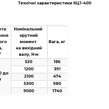
Технічні характеристики КЦ1-400
ота
Номінальний
ання
крутний
ого
момент
Вага, кг
а,
на вихідний
1
валу, Н·м
520
186
1200
391
0 до
2100
474
0
5300
980
9000
1740