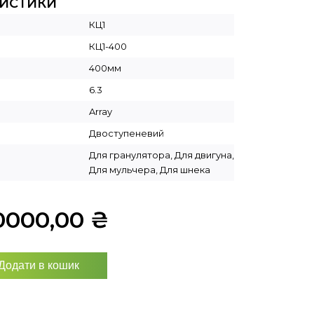
РИСТИКИ
КЦ1
КЦ1-400
400мм
6.3
Array
Двоступеневий
Для гранулятора, Для двигуна,
Для мульчера, Для шнека
0000,00
₴
Додати в кошик