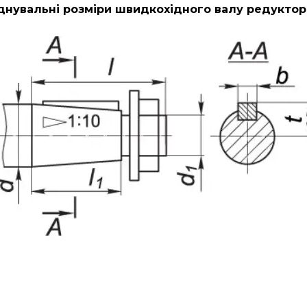
днувальні розміри швидкохідного валу редуктора