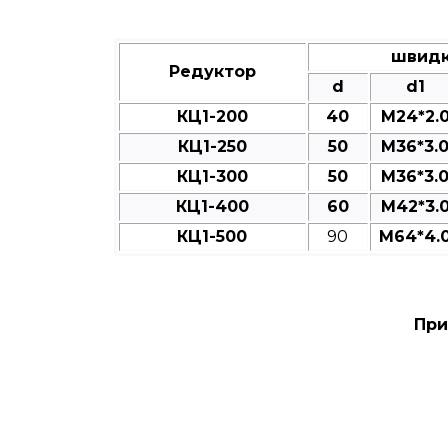
швидк
Редуктор
d
d1
КЦ1-200
40
M24*2.
КЦ1-250
50
M36*3.
КЦ1-300
50
M36*3.
КЦ1-400
60
M42*3.
КЦ1-500
90
M64*4.
При