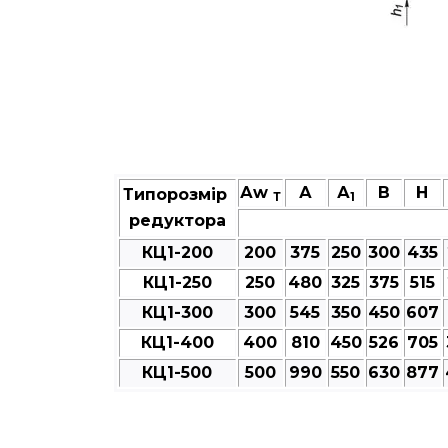
Аw
А
А
В
Н
Типорозмір
Т
1
редуктора
КЦ1-200
200
375
250
300
435
КЦ1-250
250
480
325
375
515
КЦ1-300
300
545
350
450
607
КЦ1-400
400
810
450
526
705
КЦ1-500
500
990
550
630
877