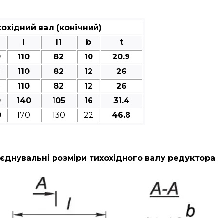
охідний вал (конічний)
l
l1
b
t
0
110
82
10
20.9
0
110
82
12
26
0
110
82
12
26
0
140
105
16
31.4
0
170
130
22
46.8
єднувальні розміри тихохідного валу редуктора 