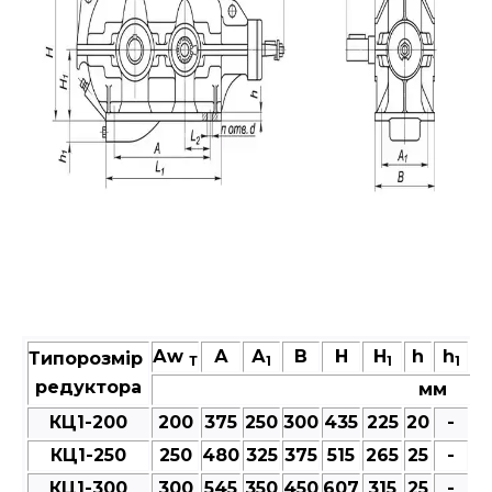
Аw
А
А
В
Н
H
h
h
Типорозмір
Т
1
1
1
редуктора
мм
КЦ1-200
200
375
250
300
435
225
20
-
9
КЦ1-250
250
480
325
375
515
265
25
-
1
КЦ1-300
300
545
350
450
607
315
25
-
1