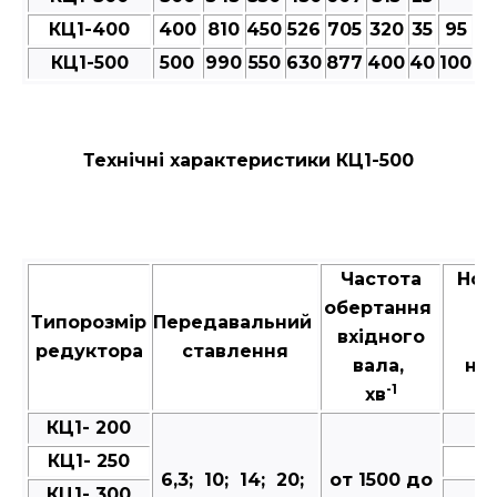
КЦ1-400
400
810
450
526
705
320
35
95
1
КЦ1-500
500
990
550
630
877
400
40
100
2
Технічні характеристики КЦ1-500
Частота
Ном
обертання
к
Типорозмір
Передавальний
вхідного
м
редуктора
ставлення
вала,
на
-1
хв
в
КЦ1- 200
КЦ1- 250
6,3; 10; 14; 20;
от 1500 до
КЦ1- 300