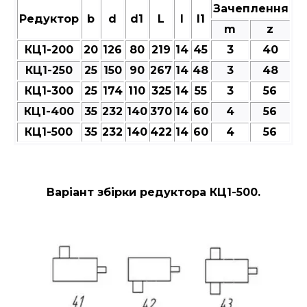
Зачеплення
Редуктор
b
d
d1
L
l
l1
m
z
КЦ1-200
20
126
80
219
14
45
3
40
КЦ1-250
25
150
90
267
14
48
3
48
КЦ1-300
25
174
110
325
14
55
3
56
КЦ1-400
35
232
140
370
14
60
4
56
КЦ1-500
35
232
140
422
14
60
4
56
Варіант збірки редуктора КЦ1-500.