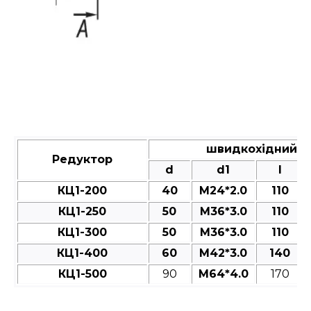
швидкохідний ва
Редуктор
d
d1
l
КЦ1-200
40
M24*2.0
110
КЦ1-250
50
M36*3.0
110
КЦ1-300
50
M36*3.0
110
КЦ1-400
60
M42*3.0
140
КЦ1-500
90
M64*4.0
170