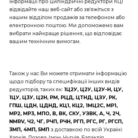
інформації про циліндричні редуктори КЦ1
відвідайте наш веб-сайт або зв'яжіться з
нашим відділом продажів за телефоном або
електронною поштою. Ми допоможемо вам
вибрати найкраще рішення, що відповідає
вашим технічним вимогам.
Також у нас Ви можете отримати інформацію
щодо підбору та специфікації інших видів
редукторів, таких як:
1Ц2У, Ц2У, Ц2У-Н, ЦУ,
1ЦУ, Ц3У, Ц2Н, РМ, РЦД, ЦТНД, ЦЗУ, РК,
ГПШ, ЦДН, ЦДНД, КЦ1, КЦ2, 1МЦ2С, МР1,
МР2, МР3, МПО, В, ВК, СКУ, УЗВК, А, Ч, 2Ч,
NMRV, Ч2, ЧГ, РЧП, РЧН, РГП, РГС, РГ, РГСП,
3МП, 4МП, 5МП
з доставкою по всій Україні:
Харків, Лозова, Ізюм, Чугуїв, Балаклія,