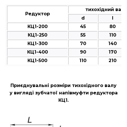
тихохідний вал
Редуктор
d
l
КЦ1-200
45
80
КЦ1-250
55
110
КЦ1-300
70
140
КЦ1-400
90
170
КЦ1-500
110
210
Приєднувальні розміри
тихохідного валу
у вигляді зубчатої напівмуфти редуктора
КЦ1.