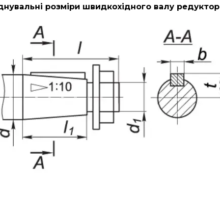
днувальні розміри швидкохідного валу редуктора