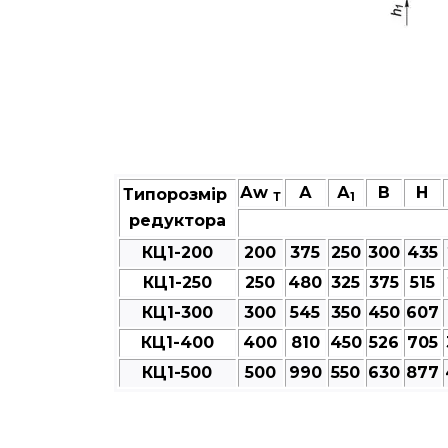
Аw
А
А
В
Н
Типорозмір
Т
1
редуктора
КЦ1-200
200
375
250
300
435
КЦ1-250
250
480
325
375
515
КЦ1-300
300
545
350
450
607
КЦ1-400
400
810
450
526
705
КЦ1-500
500
990
550
630
877