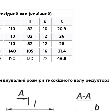
охідний вал (конічний)
l
l1
b
t
0
110
82
10
20.9
0
110
82
12
26
0
110
82
12
26
0
140
105
16
31.4
0
170
130
22
46.8
єднувальні розміри тихохідного валу редуктора 