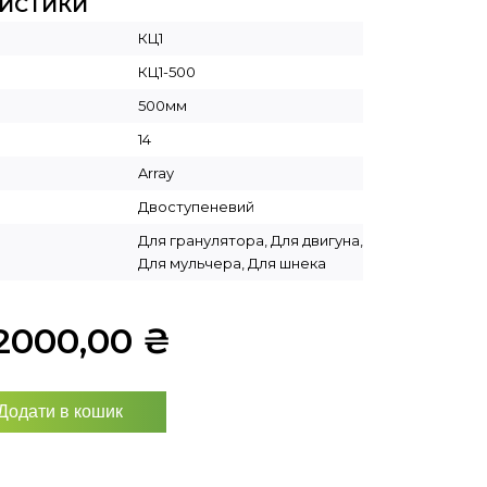
РИСТИКИ
КЦ1
КЦ1-500
500мм
14
Array
Двоступеневий
Для гранулятора, Для двигуна,
Для мульчера, Для шнека
2000,00
₴
Додати в кошик