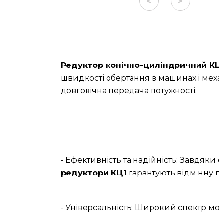
<
>
Редуктор конічно-циліндричний КЦ
швидкості обертання в машинах і меха
довговічна передача потужності.
- Ефективність та надійність: Завдяк
редуктори КЦ1
гарантують відмінну п
- Універсальність: Широкий спектр мо