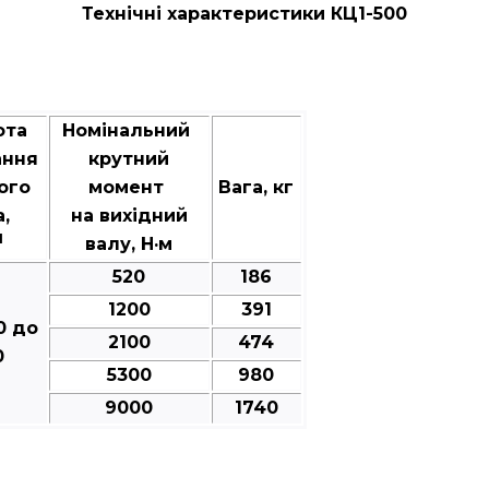
Технічні характеристики КЦ1-500
ота
Номінальний
ання
крутний
ого
момент
Вага, кг
а,
на вихідний
1
валу, Н·м
520
186
1200
391
0 до
2100
474
0
5300
980
9000
1740