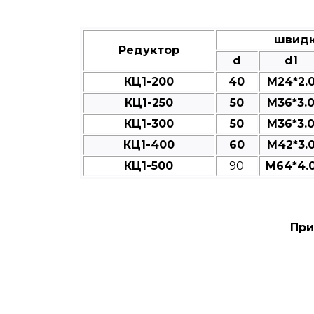
швидк
Редуктор
d
d1
КЦ1-200
40
M24*2.
КЦ1-250
50
M36*3.
КЦ1-300
50
M36*3.
КЦ1-400
60
M42*3.
КЦ1-500
90
M64*4.
При