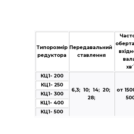
Част
оберт
Типорозмір
Передавальний
вхідн
редуктора
ставлення
вал
-
хв
КЦ1- 200
КЦ1- 250
6,3; 10; 14; 20;
от 150
КЦ1- 300
28;
50
КЦ1- 400
КЦ1- 500