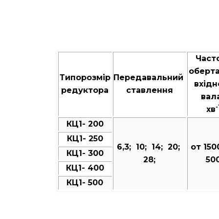
Част
оберт
Типорозмір
Передавальний
вхідн
редуктора
ставлення
вал
-
хв
КЦ1- 200
КЦ1- 250
6,3; 10; 14; 20;
от 150
КЦ1- 300
28;
50
КЦ1- 400
КЦ1- 500