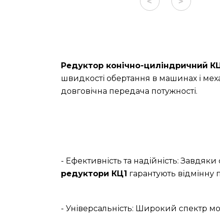
<
>
Редуктор конічно-циліндричний К
швидкості обертання в машинах і меха
довговічна передача потужності.
- Ефективність та надійність: Завдяк
редуктори КЦ1
гарантують відмінну п
- Універсальність: Широкий спектр мо