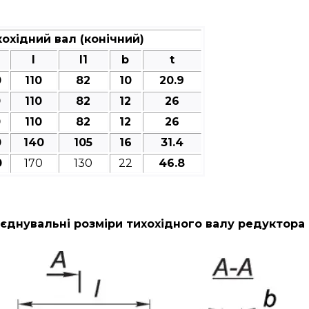
охідний вал (конічний)
l
l1
b
t
0
110
82
10
20.9
0
110
82
12
26
0
110
82
12
26
0
140
105
16
31.4
0
170
130
22
46.8
єднувальні розміри тихохідного валу редуктора 