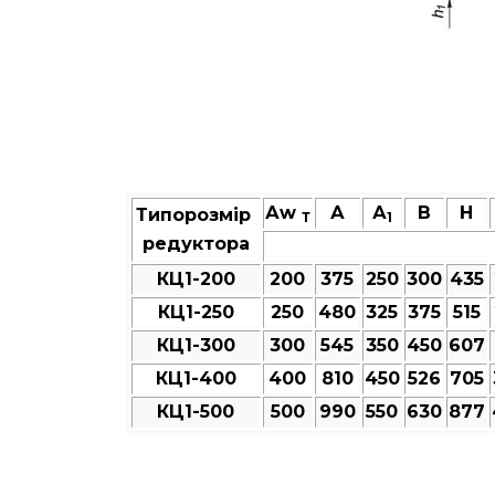
Аw
А
А
В
Н
Типорозмір
Т
1
редуктора
КЦ1-200
200
375
250
300
435
КЦ1-250
250
480
325
375
515
КЦ1-300
300
545
350
450
607
КЦ1-400
400
810
450
526
705
КЦ1-500
500
990
550
630
877