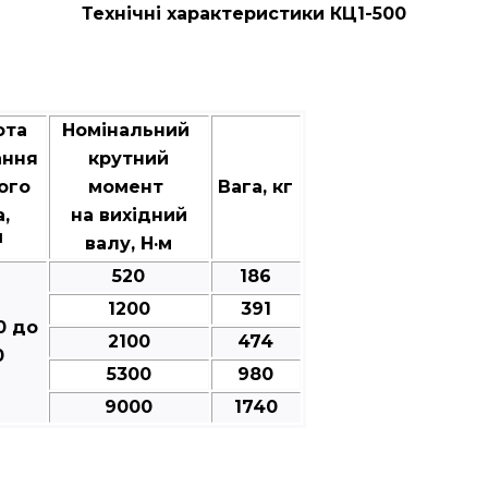
Технічні характеристики КЦ1-500
ота
Номінальний
ання
крутний
ого
момент
Вага, кг
а,
на вихідний
1
валу, Н·м
520
186
1200
391
0 до
2100
474
0
5300
980
9000
1740