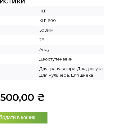
РИСТИКИ
КЦ1
КЦ1-500
500мм
28
Array
Двоступеневий
Для гранулятора, Для двигуна,
Для мульчера, Для шнека
5500,00
₴
Додати в кошик