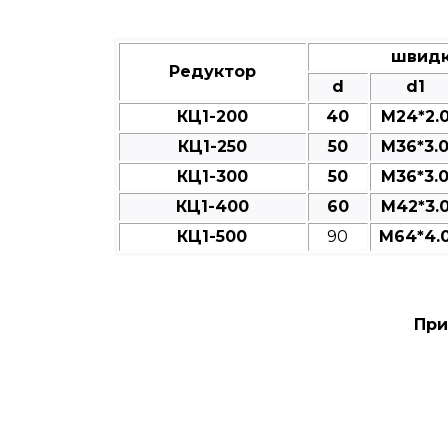
швидк
Редуктор
d
d1
КЦ1-200
40
M24*2.
КЦ1-250
50
M36*3.
КЦ1-300
50
M36*3.
КЦ1-400
60
M42*3.
КЦ1-500
90
M64*4.
При