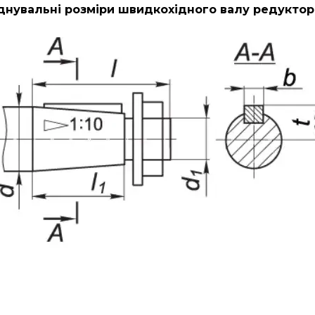
днувальні розміри швидкохідного валу редуктора