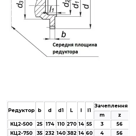
Зачеплення
Редуктор
b
d
d1
L
l
l1
m
z
КЦ2-500
25
174
110
270
14
55
3
56
КЦ2-750
35
232
140
382
14
60
4
56