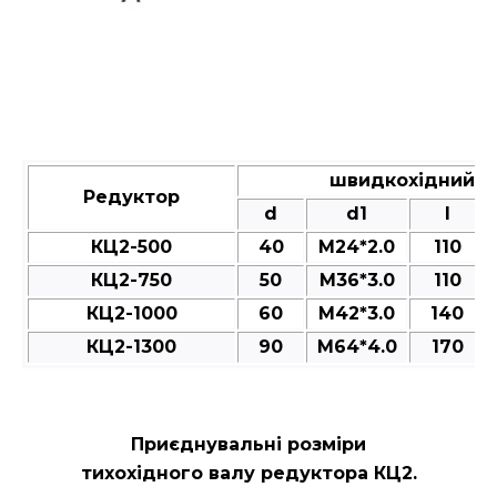
швидкохідний ва
Редуктор
d
d1
l
КЦ2-500
40
M24*2.0
110
КЦ2-750
50
M36*3.0
110
КЦ2-1000
60
M42*3.0
140
КЦ2-1300
90
M64*4.0
170
Приєднувальні розміри
тихохідного валу редуктора КЦ2.