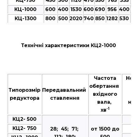
КЦ-750
450
300
1120
470
550
765
335
35
КЦ-1000
600
400
1530
600
690
956
400
4
КЦ-1300
800
500
2020
740
850
1282
530
5
Технічні характеристики КЦ2-1000
Частота
Ном
обертання
к
Типорозмір
Передавальний
вхідного
м
редуктора
ставлення
вала,
на
-1
хв
в
КЦ2- 500
КЦ2- 750
28; 45; 71;
от 1500 до
112; 180;
500