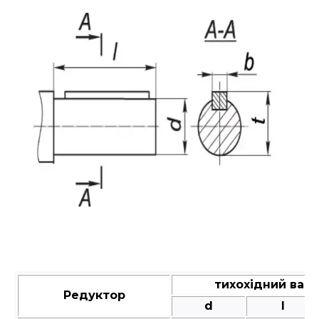
тихохідний вал
Редуктор
d
l