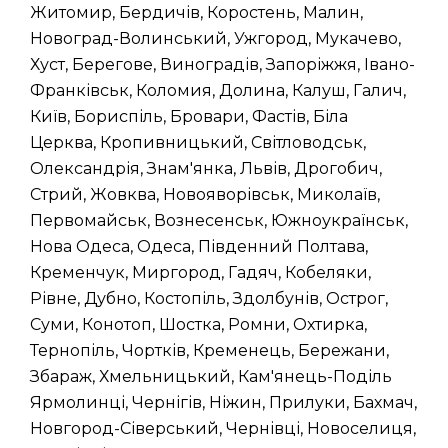
Житомир, Бердичів, Коростень, Малин,
Новоград-Волинський, Ужгород, Мукачево,
Хуст, Берегове, Виноградів, Запоріжжя, Івано-
Франківськ, Коломия, Долина, Калуш, Галич,
Київ, Бориспіль, Бровари, Фастів, Біла
Церква, Кропивницький, Світловодськ,
Олександрія, Знам'янка, Львів, Дрогобич,
Стрий, Жовква, Новояворівськ, Миколаїв,
Первомайськ, Вознесенськ, Южноукраїнськ,
Нова Одеса, Одеса, Південний Полтава,
Кременчук, Миргород, Гадяч, Кобеляки,
Рівне, Дубно, Костопіль, Здолбунів, Острог,
Суми, Конотоп, Шостка, Ромни, Охтирка,
Тернопіль, Чортків, Кременець, Бережани,
Збараж, Хмельницький, Кам'янець-Поділь
Ярмолинці, Чернігів, Ніжин, Прилуки, Бахмач,
Новгород-Сіверський, Чернівці, Новоселиця,