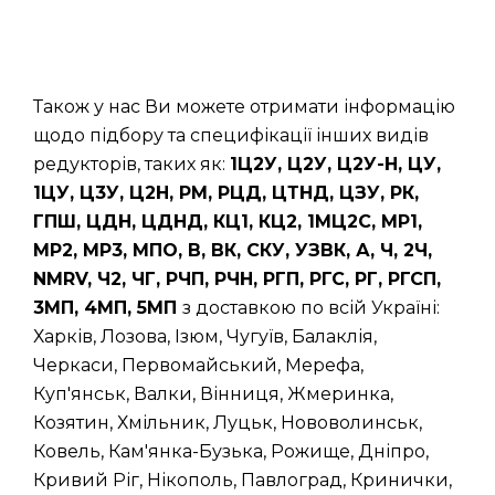
Також у нас Ви можете отримати інформацію
щодо підбору та специфікації інших видів
редукторів, таких як:
1Ц2У, Ц2У, Ц2У-Н, ЦУ,
1ЦУ, Ц3У, Ц2Н, РМ, РЦД, ЦТНД, ЦЗУ, РК,
ГПШ, ЦДН, ЦДНД, КЦ1, КЦ2, 1МЦ2С, МР1,
МР2, МР3, МПО, В, ВК, СКУ, УЗВК, А, Ч, 2Ч,
NMRV, Ч2, ЧГ, РЧП, РЧН, РГП, РГС, РГ, РГСП,
3МП, 4МП, 5МП
з доставкою по всій Україні:
Харків, Лозова, Ізюм, Чугуїв, Балаклія,
Черкаси, Первомайський, Мерефа,
Куп'янськ, Валки, Вінниця, Жмеринка,
Козятин, Хмільник, Луцьк, Нововолинськ,
Ковель, Кам'янка-Бузька, Рожище, Дніпро,
Кривий Ріг, Нікополь, Павлоград, Кринички,