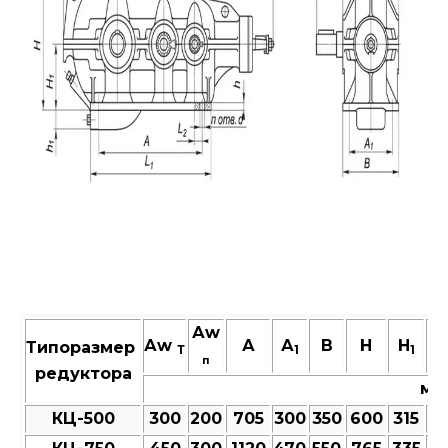
Аw
Аw
А
А
В
Н
H
h
Типоразмер
Т
1
1
п
редуктора
мм
КЦ-500
300
200
705
300
350
600
315
25