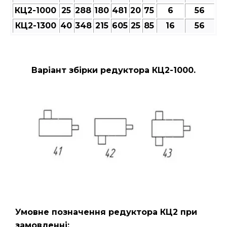
КЦ2-1000
25
288
180
481
20
75
6
56
КЦ2-1300
40
348
215
605
25
85
16
56
Варіант збірки редуктора КЦ2-1000.
Умовне позначення редуктора КЦ2
при
замовленні: