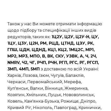
Також у нас Ви можете отримати інформацію
щодо підбору та специфікації інших видів
редукторів, таких як:
1Ц2У, Ц2У, Ц2У-Н, ЦУ,
1ЦУ, Ц3У, Ц2Н, РМ, РЦД, ЦТНД, ЦЗУ, РК,
ГПШ, ЦДН, ЦДНД, КЦ1, КЦ2, 1МЦ2С, МР1,
МР2, МР3, МПО, В, ВК, СКУ, УЗВК, А, Ч, 2Ч,
NMRV, Ч2, ЧГ, РЧП, РЧН, РГП, РГС, РГ, РГСП,
3МП, 4МП, 5МП
з доставкою по всій Україні:
Харків, Лозова, Ізюм, Чугуїв, Балаклія,
Черкаси, Первомайський, Мерефа,
Куп'янськ, Валки, Вінниця, Жмеринка,
Козятин, Хмільник, Луцьк, Нововолинськ,
Ковель, Кам'янка-Бузька, Рожище, Дніпро,
Кривий Ріг, Нікополь, Павлоград, Кринички,