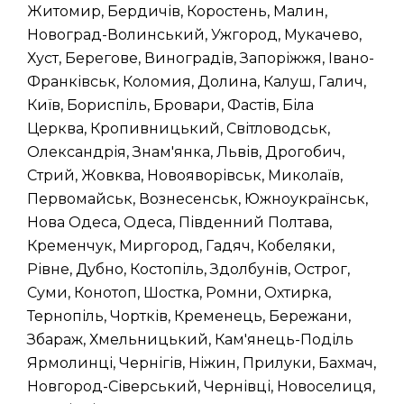
Житомир, Бердичів, Коростень, Малин,
Новоград-Волинський, Ужгород, Мукачево,
Хуст, Берегове, Виноградів, Запоріжжя, Івано-
Франківськ, Коломия, Долина, Калуш, Галич,
Київ, Бориспіль, Бровари, Фастів, Біла
Церква, Кропивницький, Світловодськ,
Олександрія, Знам'янка, Львів, Дрогобич,
Стрий, Жовква, Новояворівськ, Миколаїв,
Первомайськ, Вознесенськ, Южноукраїнськ,
Нова Одеса, Одеса, Південний Полтава,
Кременчук, Миргород, Гадяч, Кобеляки,
Рівне, Дубно, Костопіль, Здолбунів, Острог,
Суми, Конотоп, Шостка, Ромни, Охтирка,
Тернопіль, Чортків, Кременець, Бережани,
Збараж, Хмельницький, Кам'янець-Поділь
Ярмолинці, Чернігів, Ніжин, Прилуки, Бахмач,
Новгород-Сіверський, Чернівці, Новоселиця,