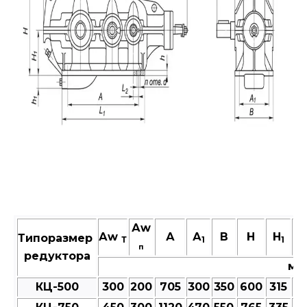
Аw
Аw
А
А
В
Н
H
h
Типоразмер
Т
1
1
п
редуктора
мм
КЦ-500
300
200
705
300
350
600
315
25