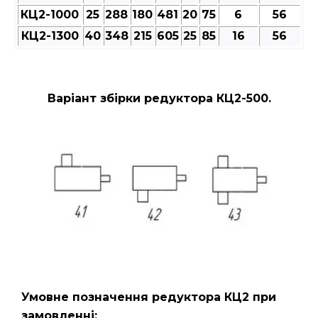
КЦ2-1000
25
288
180
481
20
75
6
56
КЦ2-1300
40
348
215
605
25
85
16
56
Варіант збірки редуктора КЦ2-500.
Умовне позначення редуктора КЦ2
при
замовленні: