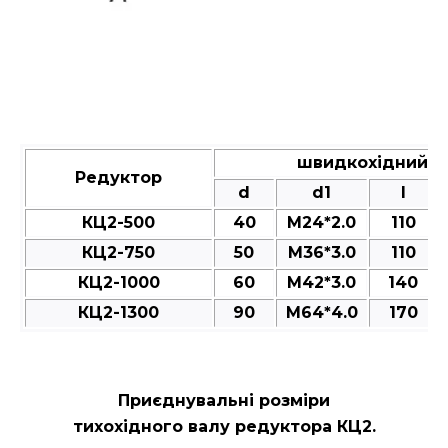
швидкохідний ва
Редуктор
d
d1
l
КЦ2-500
40
M24*2.0
110
КЦ2-750
50
M36*3.0
110
КЦ2-1000
60
M42*3.0
140
КЦ2-1300
90
M64*4.0
170
Приєднувальні розміри
тихохідного валу редуктора КЦ2.