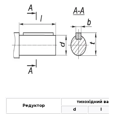
тихохідний вал
Редуктор
d
l