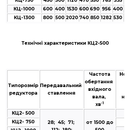
КЦ-750
450
300
1120
470
550
765
335
35
КЦ-1000
600
400
1530
600
690
956
400
4
КЦ-1300
800
500
2020
740
850
1282
530
5
Технічні характеристики КЦ2-500
Частота
Ном
обертання
к
Типорозмір
Передавальний
вхідного
м
редуктора
ставлення
вала,
на
-1
хв
в
КЦ2- 500
КЦ2- 750
28; 45; 71;
от 1500 до
112; 180;
500