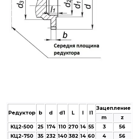
Зацепление
Редуктор
b
d
d1
L
l
l1
m
z
КЦ2-500
25
174
110
270
14
55
3
56
КЦ2-750
35
232
140
382
14
60
4
56