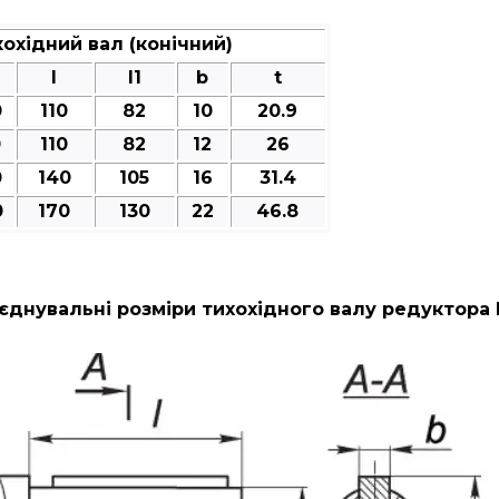
охідний вал (конічний)
l
l1
b
t
0
110
82
10
20.9
0
110
82
12
26
0
140
105
16
31.4
0
170
130
22
46.8
єднувальні розміри тихохідного валу редуктора 