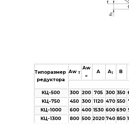
Аw
Аw
А
А
В
Типоразмер
Т
1
п
редуктора
КЦ-500
300
200
705
300
350
КЦ-750
450
300
1120
470
550
КЦ-1000
600
400
1530
600
690
КЦ-1300
800
500
2020
740
850