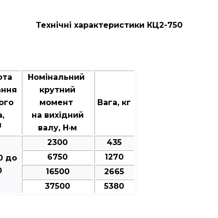
Технічні характеристики КЦ2-750
ота
Номінальний
ання
крутний
ого
момент
Вага, кг
а,
на вихідний
1
валу, Н·м
2300
435
6750
1270
0 до
0
16500
2665
37500
5380