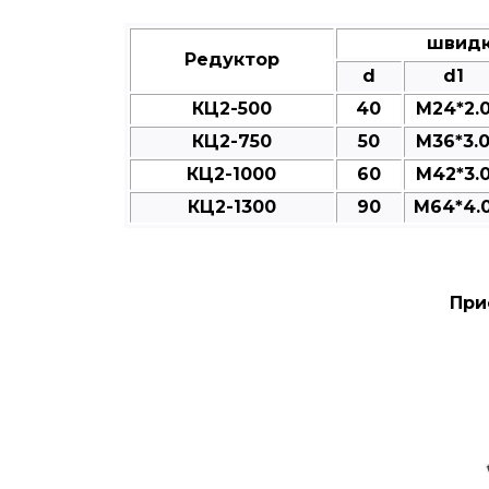
швидк
Редуктор
d
d1
КЦ2-500
40
M24*2.
КЦ2-750
50
M36*3.
КЦ2-1000
60
M42*3.
КЦ2-1300
90
M64*4.
При