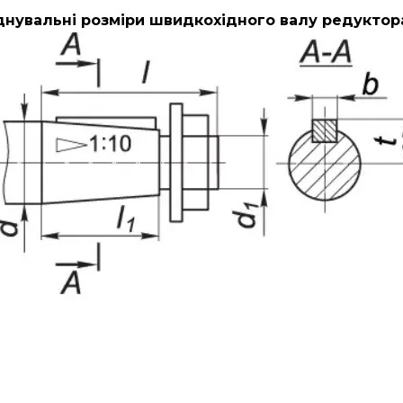
нувальні розміри швидкохідного валу редуктор