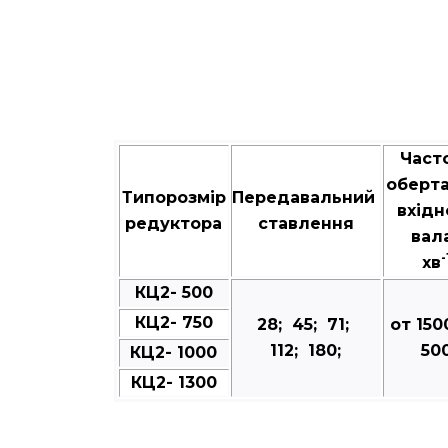
Част
оберт
Типорозмір
Передавальний
вхідн
редуктора
ставлення
вал
-
хв
КЦ2- 500
КЦ2- 750
28; 45; 71;
от 150
112; 180;
50
КЦ2- 1000
КЦ2- 1300