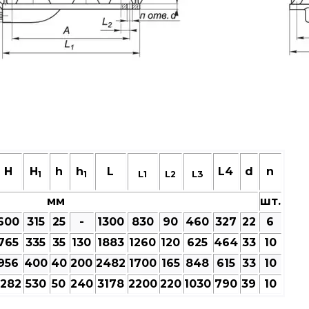
Н
H
h
h
L
L4
d
n
L
L
L3
1
1
1
2
мм
шт.
600
315
25
-
1300
830
90
460
327
22
6
765
335
35
130
1883
1260
120
625
464
33
10
956
400
40
200
2482
1700
165
848
615
33
10
1282
530
50
240
3178
2200
220
1030
790
39
10