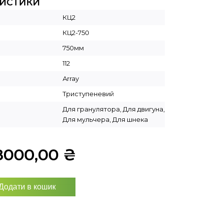
РИСТИКИ
КЦ2
КЦ2-750
750мм
112
Array
Триступеневий
Для гранулятора, Для двигуна,
Для мульчера, Для шнека
8000,00
₴
Додати в кошик