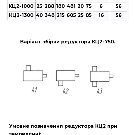
КЦ2-1000
25
288
180
481
20
75
6
56
КЦ2-1300
40
348
215
605
25
85
16
56
Варіант збірки редуктора КЦ2-750.
Умовне позначення редуктора КЦ2
при
замовленні: