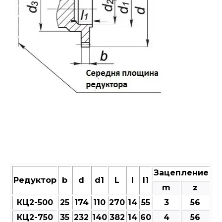
Зацепление
Редуктор
b
d
d1
L
l
l1
m
z
КЦ2-500
25
174
110
270
14
55
3
56
КЦ2-750
35
232
140
382
14
60
4
56