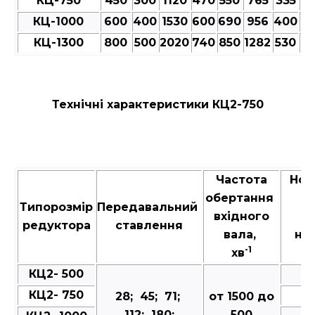
КЦ-750
450
300
1120
470
550
765
335
35
КЦ-1000
600
400
1530
600
690
956
400
4
КЦ-1300
800
500
2020
740
850
1282
530
5
Технічні характеристики КЦ2-750
Частота
Ном
обертання
к
Типорозмір
Передавальний
вхідного
м
редуктора
ставлення
вала,
на
-1
хв
в
КЦ2- 500
КЦ2- 750
28; 45; 71;
от 1500 до
112; 180;
500