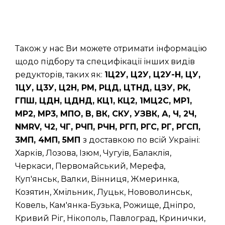
Також у нас Ви можете отримати інформацію
щодо підбору та специфікації інших видів
редукторів, таких як:
1Ц2У, Ц2У, Ц2У-Н, ЦУ,
1ЦУ, Ц3У, Ц2Н, РМ, РЦД, ЦТНД, ЦЗУ, РК,
ГПШ, ЦДН, ЦДНД, КЦ1, КЦ2, 1МЦ2С, МР1,
МР2, МР3, МПО, В, ВК, СКУ, УЗВК, А, Ч, 2Ч,
NMRV, Ч2, ЧГ, РЧП, РЧН, РГП, РГС, РГ, РГСП,
3МП, 4МП, 5МП
з доставкою по всій Україні:
Харків, Лозова, Ізюм, Чугуїв, Балаклія,
Черкаси, Первомайський, Мерефа,
Куп'янськ, Валки, Вінниця, Жмеринка,
Козятин, Хмільник, Луцьк, Нововолинськ,
Ковель, Кам'янка-Бузька, Рожище, Дніпро,
Кривий Ріг, Нікополь, Павлоград, Кринички,