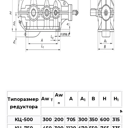
Аw
Аw
А
А
В
Н
H
h
Типоразмер
Т
1
1
п
редуктора
мм
КЦ-500
300
200
705
300
350
600
315
25