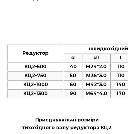
швидкохідний ва
Редуктор
d
d1
l
КЦ2-500
40
M24*2.0
110
КЦ2-750
50
M36*3.0
110
КЦ2-1000
60
M42*3.0
140
КЦ2-1300
90
M64*4.0
170
Приєднувальні розміри
тихохідного валу редуктора КЦ2.