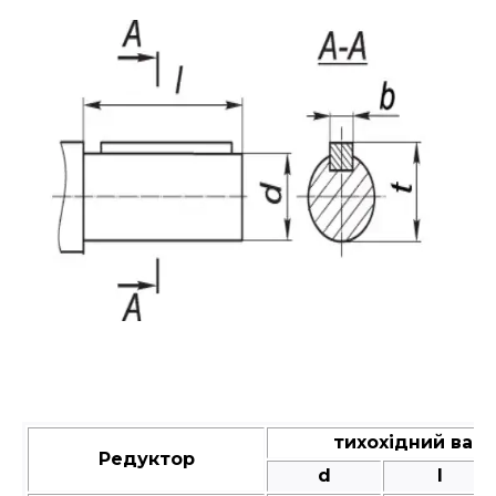
тихохідний вал
Редуктор
d
l