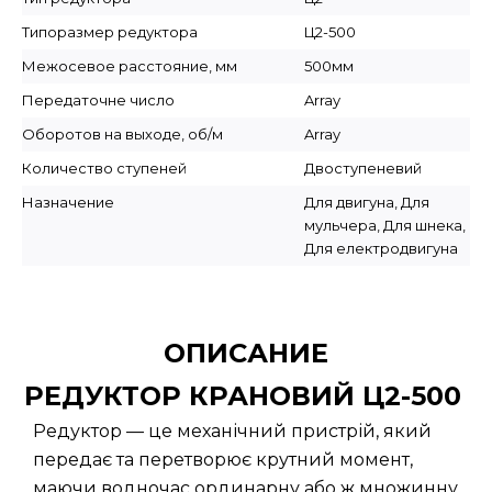
Типоразмер редуктора
Ц2-500
Межосевое расстояние, мм
500мм
Передаточне число
Array
Оборотов на выходе, об/м
Array
Количество ступеней
Двоступеневий
Назначение
Для двигуна, Для
мульчера, Для шнека,
Для електродвигуна
ОПИСАНИЕ
РЕДУКТОР КРАНОВИЙ Ц2-500
Редуктор — це механічний пристрій, який
передає та перетворює крутний момент,
маючи водночас ординарну або ж множинну