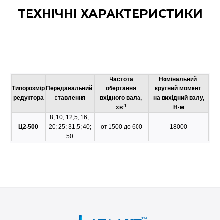
ТЕХНІЧНІ ХАРАКТЕРИСТИКИ
Частота
Номінальний
Типорозмір
Передавальний
обертання
крутний момент
редуктора
ставлення
вхідного вала,
на вихідний валу,
-1
хв
Н·м
8; 10; 12,5; 16;
Ц2-500
20; 25; 31,5; 40;
от 1500 до 600
18000
50