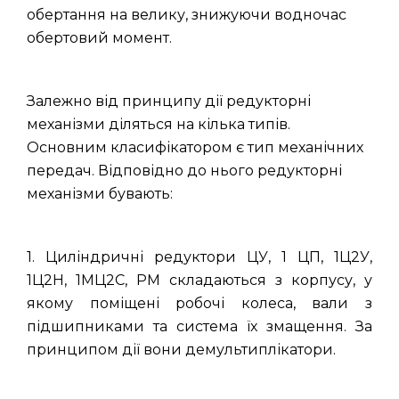
обертання на велику, знижуючи водночас
обертовий момент.
Залежно від принципу дії редукторні
механізми діляться на кілька типів.
Основним класифікатором є тип механічних
передач. Відповідно до нього редукторні
механізми бувають:
1. Циліндричні редуктори ЦУ, 1 ЦП, 1Ц2У,
1Ц2Н, 1МЦ2С, РМ складаються з корпусу, у
якому поміщені робочі колеса, вали з
підшипниками та система їх змащення. За
принципом дії вони демультиплікатори.