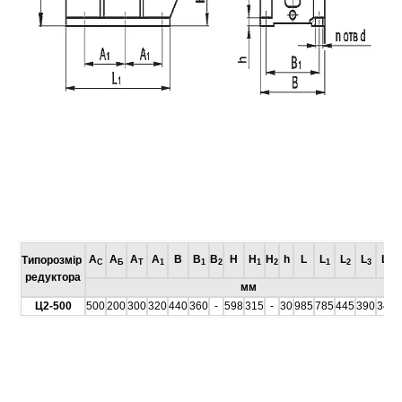
А
А
А
А
В
В
В
Н
Н
Н
h
L
L
L
L
L
Типорозмір
C
Б
T
1
1
2
1
2
1
2
3
4
редуктора
мм
Ц2-500
500
200
300
320
440
360
-
598
315
-
30
985
785
445
390
340