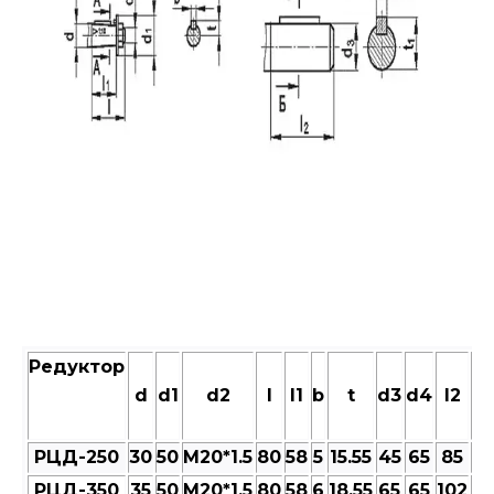
Редуктор
d
d1
d2
l
l1
b
t
d3
d4
l2
b1
РЦД-250
30
50
M20*1.5
80
58
5
15.55
45
65
85
14
РЦД-350
35
50
M20*1.5
80
58
6
18.55
65
65
102
18