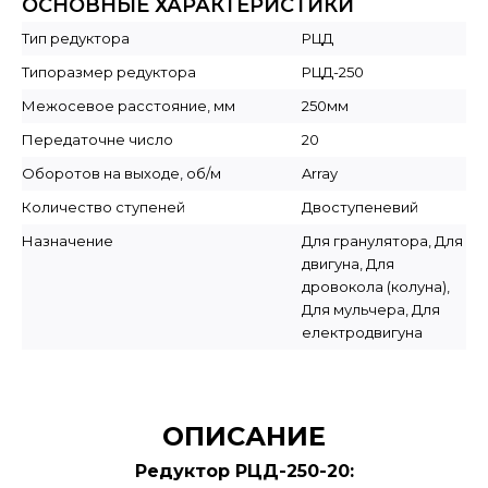
ОСНОВНЫЕ ХАРАКТЕРИСТИКИ
Тип редуктора
РЦД
Типоразмер редуктора
РЦД-250
Межосевое расстояние, мм
250мм
Передаточне число
20
Оборотов на выходе, об/м
Array
Количество ступеней
Двоступеневий
Назначение
Для гранулятора, Для
двигуна, Для
дровокола (колуна),
Для мульчера, Для
електродвигуна
ОПИСАНИЕ
Редуктор РЦД-250-20: