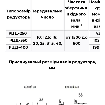
Частота
Номіна
обертання
крут
Типорозмір
Передавальне
вхідного
момен
редуктора
число
вала,
вихід
-1
мин
валу,
РЦД-250
431-
10; 12,5; 16;
от 1500 до
РЦД-350
1020-
20; 25; 31,5; 40;
600
РЦД-400
1990-
Приєднувальні розміри валів редуктора,
мм.