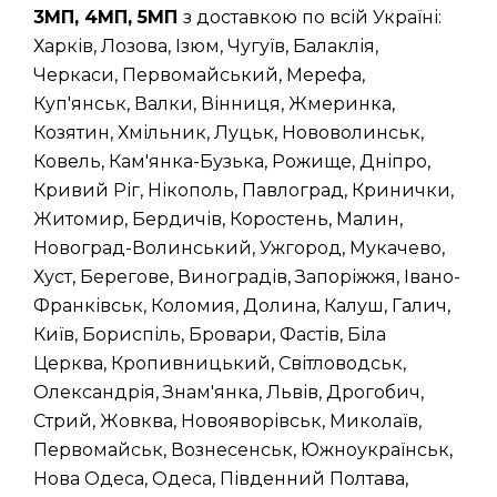
3МП, 4МП, 5МП
з доставкою по всій Україні:
Харків, Лозова, Ізюм, Чугуїв, Балаклія,
Черкаси, Первомайський, Мерефа,
Куп'янськ, Валки, Вінниця, Жмеринка,
Козятин, Хмільник, Луцьк, Нововолинськ,
Ковель, Кам'янка-Бузька, Рожище, Дніпро,
Кривий Ріг, Нікополь, Павлоград, Кринички,
Житомир, Бердичів, Коростень, Малин,
Новоград-Волинський, Ужгород, Мукачево,
Хуст, Берегове, Виноградів, Запоріжжя, Івано-
Франківськ, Коломия, Долина, Калуш, Галич,
Київ, Бориспіль, Бровари, Фастів, Біла
Церква, Кропивницький, Світловодськ,
Олександрія, Знам'янка, Львів, Дрогобич,
Стрий, Жовква, Новояворівськ, Миколаїв,
Первомайськ, Вознесенськ, Южноукраїнськ,
Нова Одеса, Одеса, Південний Полтава,