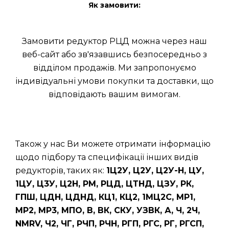
Як замовити:
Замовити редуктор РЦД можна через наш
веб-сайт або зв'язавшись безпосередньо з
відділом продажів. Ми запропонуємо
індивідуальні умови покупки та доставки, що
відповідають вашим вимогам.
Також у нас Ви можете отримати інформацію
щодо підбору та специфікації інших видів
редукторів, таких як:
1Ц2У, Ц2У, Ц2У-Н, ЦУ,
1ЦУ, Ц3У, Ц2Н, РМ, РЦД, ЦТНД, ЦЗУ, РК,
ГПШ, ЦДН, ЦДНД, КЦ1, КЦ2, 1МЦ2С, МР1,
МР2, МР3, МПО, В, ВК, СКУ, УЗВК, А, Ч, 2Ч,
NMRV, Ч2, ЧГ, РЧП, РЧН, РГП, РГС, РГ, РГСП,