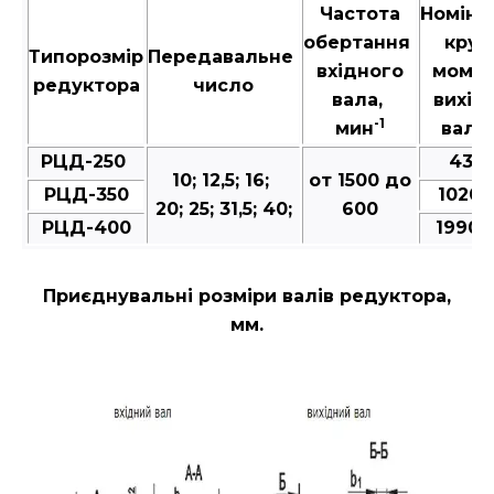
Частота
Номіна
обертання
крут
Типорозмір
Передавальне
вхідного
момен
редуктора
число
вала,
вихід
-1
мин
валу,
РЦД-250
431-
10; 12,5; 16;
от 1500 до
РЦД-350
1020-
20; 25; 31,5; 40;
600
РЦД-400
1990-
Приєднувальні розміри валів редуктора,
мм.