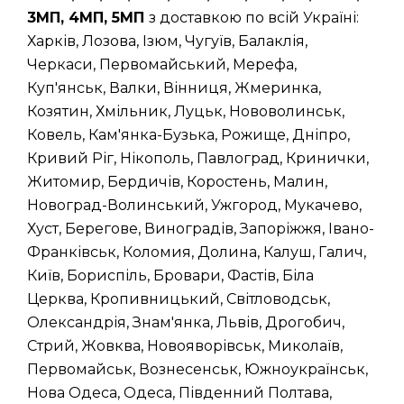
3МП, 4МП, 5МП
з доставкою по всій Україні:
Харків, Лозова, Ізюм, Чугуїв, Балаклія,
Черкаси, Первомайський, Мерефа,
Куп'янськ, Валки, Вінниця, Жмеринка,
Козятин, Хмільник, Луцьк, Нововолинськ,
Ковель, Кам'янка-Бузька, Рожище, Дніпро,
Кривий Ріг, Нікополь, Павлоград, Кринички,
Житомир, Бердичів, Коростень, Малин,
Новоград-Волинський, Ужгород, Мукачево,
Хуст, Берегове, Виноградів, Запоріжжя, Івано-
Франківськ, Коломия, Долина, Калуш, Галич,
Київ, Бориспіль, Бровари, Фастів, Біла
Церква, Кропивницький, Світловодськ,
Олександрія, Знам'янка, Львів, Дрогобич,
Стрий, Жовква, Новояворівськ, Миколаїв,
Первомайськ, Вознесенськ, Южноукраїнськ,
Нова Одеса, Одеса, Південний Полтава,