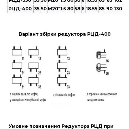
РЦД-350
35
50
M20*1.5
80
58
6
18.55
65
65
102
18
РЦД-400
35
50
M20*1.5
80
58
6
18.55
85
90
130
22
Варіант збірки редуктора РЦД-400
Умовне позначення Редуктора РЦД
при