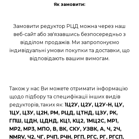
Як замовити:
Замовити редуктор РЦД можна через наш
веб-сайт або зв'язавшись безпосередньо з
відділом продажів. Ми запропонуємо
індивідуальні умови покупки та доставки, що
відповідають вашим вимогам.
Також у нас Ви можете отримати інформацію
щодо підбору та специфікації інших видів
редукторів, таких як:
1Ц2У, Ц2У, Ц2У-Н, ЦУ,
1ЦУ, Ц3У, Ц2Н, РМ, РЦД, ЦТНД, ЦЗУ, РК,
ГПШ, ЦДН, ЦДНД, КЦ1, КЦ2, 1МЦ2С, МР1,
МР2, МР3, МПО, В, ВК, СКУ, УЗВК, А, Ч, 2Ч,
NMRV, Ч2, ЧГ, РЧП, РЧН, РГП, РГС, РГ, РГСП,