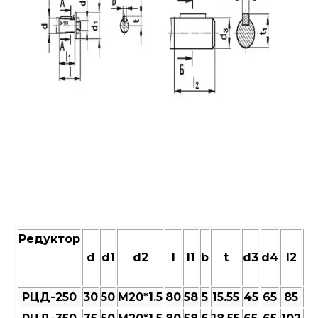
Редуктор
d
d1
d2
l
l1
b
t
d3
d4
l2
b1
РЦД-250
30
50
M20*1.5
80
58
5
15.55
45
65
85
14