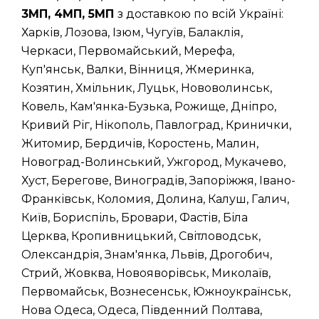
3МП, 4МП, 5МП
з доставкою по всій Україні:
Харків, Лозова, Ізюм, Чугуїв, Балаклія,
Черкаси, Первомайський, Мерефа,
Куп'янськ, Валки, Вінниця, Жмеринка,
Козятин, Хмільник, Луцьк, Нововолинськ,
Ковель, Кам'янка-Бузька, Рожище, Дніпро,
Кривий Ріг, Нікополь, Павлоград, Кринички,
Житомир, Бердичів, Коростень, Малин,
Новоград-Волинський, Ужгород, Мукачево,
Хуст, Берегове, Виноградів, Запоріжжя, Івано-
Франківськ, Коломия, Долина, Калуш, Галич,
Київ, Бориспіль, Бровари, Фастів, Біла
Церква, Кропивницький, Світловодськ,
Олександрія, Знам'янка, Львів, Дрогобич,
Стрий, Жовква, Новояворівськ, Миколаїв,
Первомайськ, Вознесенськ, Южноукраїнськ,
Нова Одеса, Одеса, Південний Полтава,