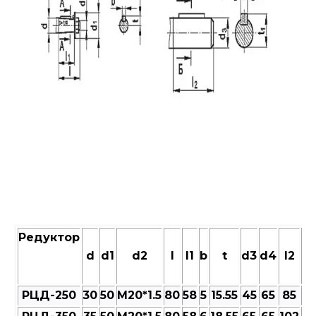
Редуктор
d
d1
d2
l
l1
b
t
d3
d4
l2
b1
РЦД-250
30
50
M20*1.5
80
58
5
15.55
45
65
85
14