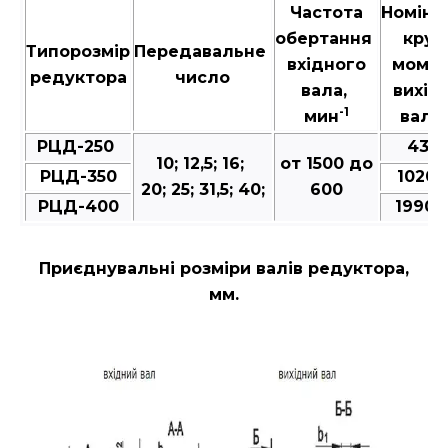
Частота
Номіна
обертання
крут
Типорозмір
Передавальне
вхідного
момен
редуктора
число
вала,
вихід
-1
мин
валу,
РЦД-250
431-
10; 12,5; 16;
от 1500 до
РЦД-350
1020-
20; 25; 31,5; 40;
600
РЦД-400
1990-
Приєднувальні розміри валів редуктора,
мм.