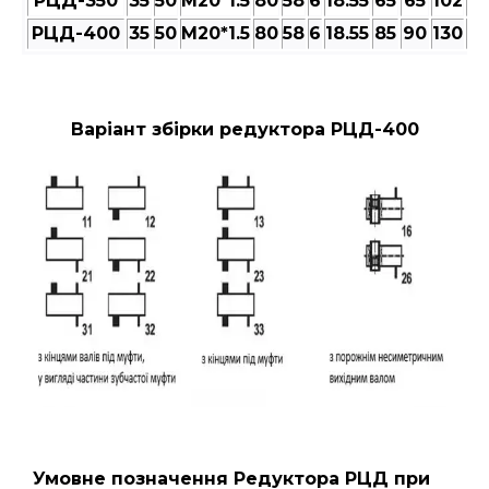
РЦД-350
35
50
M20*1.5
80
58
6
18.55
65
65
102
18
РЦД-400
35
50
M20*1.5
80
58
6
18.55
85
90
130
22
Варіант збірки редуктора РЦД-400
Умовне позначення Редуктора РЦД
при