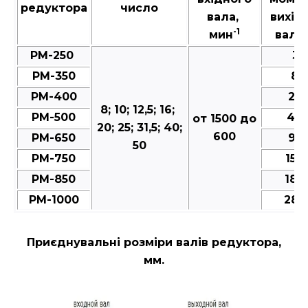
редуктора
число
вала,
вихід
-1
мин
валу,
РМ-250
35
РМ-350
80
РМ-400
25
8; 10; 12,5; 16;
РМ-500
49
от 1500 до
20; 25; 31,5; 40;
600
РМ-650
95
50
РМ-750
150
РМ-850
188
РМ-1000
287
Приєднувальні розміри валів редуктора,
мм.