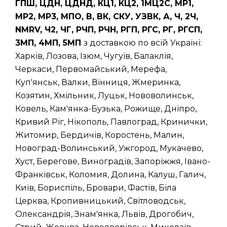
ГПШ, ЦДН, ЦДНД, КЦ1, КЦ2, 1МЦ2С, МР1,
МР2, МР3, МПО, В, ВК, СКУ, УЗВК, А, Ч, 2Ч,
NMRV, Ч2, ЧГ, РЧП, РЧН, РГП, РГС, РГ, РГСП,
3МП, 4МП, 5МП
з доставкою по всій Україні:
Харків, Лозова, Ізюм, Чугуїв, Балаклія,
Черкаси, Первомайський, Мерефа,
Куп'янськ, Валки, Вінниця, Жмеринка,
Козятин, Хмільник, Луцьк, Нововолинськ,
Ковель, Кам'янка-Бузька, Рожище, Дніпро,
Кривий Ріг, Нікополь, Павлоград, Кринички,
Житомир, Бердичів, Коростень, Малин,
Новоград-Волинський, Ужгород, Мукачево,
Хуст, Берегове, Виноградів, Запоріжжя, Івано-
Франківськ, Коломия, Долина, Калуш, Галич,
Київ, Бориспіль, Бровари, Фастів, Біла
Церква, Кропивницький, Світловодськ,
Олександрія, Знам'янка, Львів, Дрогобич,