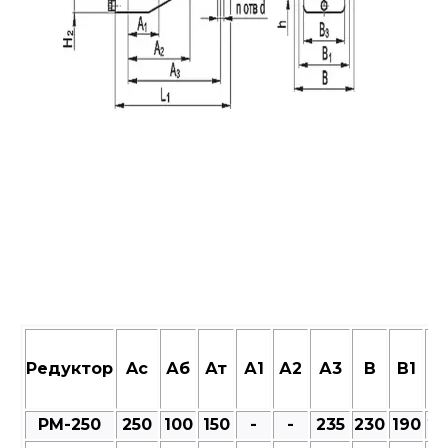
Редуктор
Aс
Аб
Ат
А1
А2
А3
В
В1
В
РМ-250
250
100
150
-
-
235
230
190
23