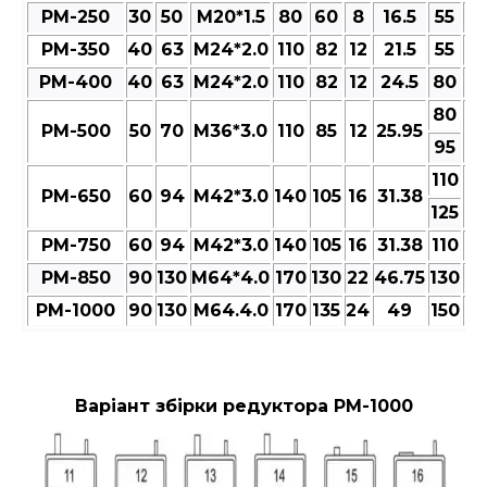
РМ-250
30
50
M20*1.5
80
60
8
16.5
55
6
РМ-350
40
63
M24*2.0
110
82
12
21.5
55
6
РМ-400
40
63
M24*2.0
110
82
12
24.5
80
9
80
РМ-500
50
70
M36*3.0
110
85
12
25.95
9
95
110
РМ-650
60
94
M42*3.0
140
105
16
31.38
13
125
РМ-750
60
94
M42*3.0
140
105
16
31.38
110
13
РМ-850
90
130
M64*4.0
170
130
22
46.75
130
15
РМ-1000
90
130
M64.4.0
170
135
24
49
150
17
Варіант збірки редуктора РМ-1000