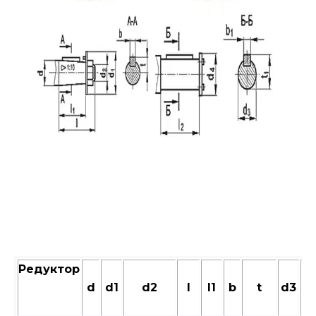
Редуктор
d
d1
d2
l
l1
b
t
d3
d