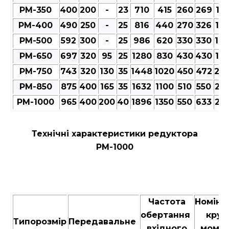
РМ-350
400
200
-
23
710
415
260
269
12
РМ-400
490
250
-
25
816
440
270
326
12
РМ-500
592
300
-
25
986
620
330
330
14
РМ-650
697
320
95
25
1280
830
430
430
18
РМ-750
743
320
130
35
1448
1020
450
472
20
РМ-850
875
400
165
35
1632
1100
510
550
23
РМ-1000
965
400
200
40
1896
1350
550
633
25
Технічні характеристики редуктора
РМ-1000
Частота
Номіна
обертання
крут
Типорозмір
Передавальне
вхідного
момен