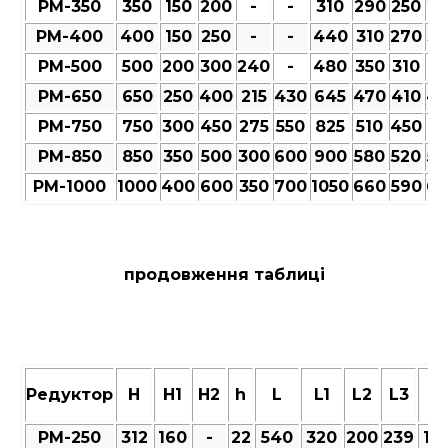
РМ-350
350
150
200
-
-
310
290
250
27
РМ-400
400
150
250
-
-
440
310
270
30
РМ-500
500
200
300
240
-
480
350
310
35
РМ-650
650
250
400
215
430
645
470
410
47
РМ-750
750
300
450
275
550
825
510
450
51
РМ-850
850
350
500
300
600
900
580
520
58
РМ-1000
1000
400
600
350
700
1050
660
590
66
продовження таблиці
Редуктор
Н
Н1
Н2
h
L
L1
L2
L3
M
РМ-250
312
160
-
22
540
320
200
239
101