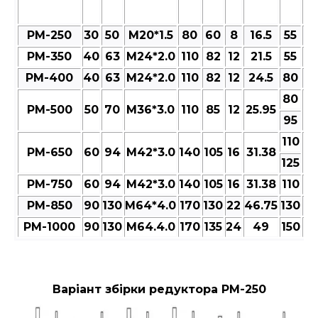
РМ-250
30
50
M20*1.5
80
60
8
16.5
55
6
РМ-350
40
63
M24*2.0
110
82
12
21.5
55
6
РМ-400
40
63
M24*2.0
110
82
12
24.5
80
9
80
РМ-500
50
70
M36*3.0
110
85
12
25.95
9
95
110
РМ-650
60
94
M42*3.0
140
105
16
31.38
13
125
РМ-750
60
94
M42*3.0
140
105
16
31.38
110
13
РМ-850
90
130
M64*4.0
170
130
22
46.75
130
15
РМ-1000
90
130
M64.4.0
170
135
24
49
150
17
Варіант збірки редуктора РМ-250