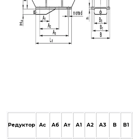
Редуктор
Aс
Аб
Ат
А1
А2
А3
В
В1
В