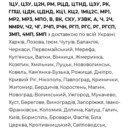
1ЦУ, Ц3У, Ц2Н, РМ, РЦД, ЦТНД, ЦЗУ, РК,
ГПШ, ЦДН, ЦДНД, КЦ1, КЦ2, 1МЦ2С, МР1,
МР2, МР3, МПО, В, ВК, СКУ, УЗВК, А, Ч, 2Ч,
NMRV, Ч2, ЧГ, РЧП, РЧН, РГП, РГС, РГ, РГСП,
3МП, 4МП, 5МП
з доставкою по всій Україні:
Харків, Лозова, Ізюм, Чугуїв, Балаклія,
Черкаси, Первомайський, Мерефа,
Куп'янськ, Валки, Вінниця, Жмеринка,
Козятин, Хмільник, Луцьк, Нововолинськ,
Ковель, Кам'янка-Бузька, Рожище, Дніпро,
Кривий Ріг, Нікополь, Павлоград, Кринички,
Житомир, Бердичів, Коростень, Малин,
Новоград-Волинський, Ужгород, Мукачево,
Хуст, Берегове, Виноградів, Запоріжжя, Івано-
Франківськ, Коломия, Долина, Калуш, Галич,
Київ, Бориспіль, Бровари, Фастів, Біла
Церква, Кропивницький, Світловодськ,