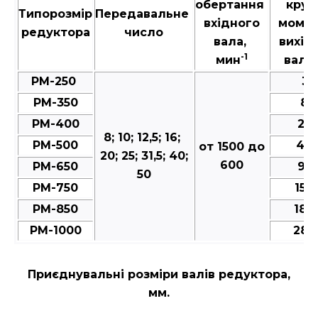
обертання
крут
Типорозмір
Передавальне
вхідного
момен
редуктора
число
вала,
вихід
-1
мин
валу,
РМ-250
35
РМ-350
80
РМ-400
25
8; 10; 12,5; 16;
РМ-500
49
от 1500 до
20; 25; 31,5; 40;
600
РМ-650
95
50
РМ-750
150
РМ-850
188
РМ-1000
287
Приєднувальні розміри валів редуктора,
мм.