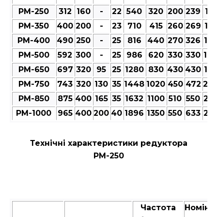
РМ-250
312
160
-
22
540
320
200
239
101
РМ-350
400
200
-
23
710
415
260
269
12
РМ-400
490
250
-
25
816
440
270
326
12
РМ-500
592
300
-
25
986
620
330
330
14
РМ-650
697
320
95
25
1280
830
430
430
18
РМ-750
743
320
130
35
1448
1020
450
472
20
РМ-850
875
400
165
35
1632
1100
510
550
23
РМ-1000
965
400
200
40
1896
1350
550
633
25
Технічні характеристики редуктора
РМ-250
Частота
Номіна