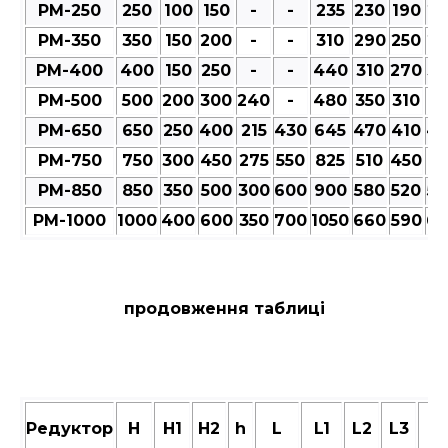
РМ-250
250
100
150
-
-
235
230
190
23
РМ-350
350
150
200
-
-
310
290
250
27
РМ-400
400
150
250
-
-
440
310
270
30
РМ-500
500
200
300
240
-
480
350
310
35
РМ-650
650
250
400
215
430
645
470
410
47
РМ-750
750
300
450
275
550
825
510
450
51
РМ-850
850
350
500
300
600
900
580
520
58
РМ-1000
1000
400
600
350
700
1050
660
590
66
продовження таблиці
Редуктор
Н
Н1
Н2
h
L
L1
L2
L3
M