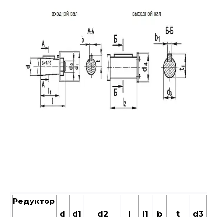
Редуктор
d
d1
d2
l
l1
b
t
d3
d