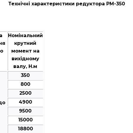
Технічні характеристики редуктора РМ-350
а
Номінальний
ня
крутний
го
момент на
вихідному
валу, Н.м
350
800
2500
4900
до
9500
15000
18800