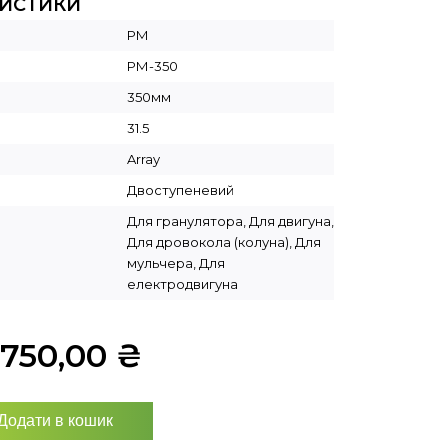
РИСТИКИ
РМ
РМ-350
350мм
31.5
Array
Двоступеневий
Для гранулятора, Для двигуна,
Для дровокола (колуна), Для
мульчера, Для
електродвигуна
1750,00
₴
Додати в кошик