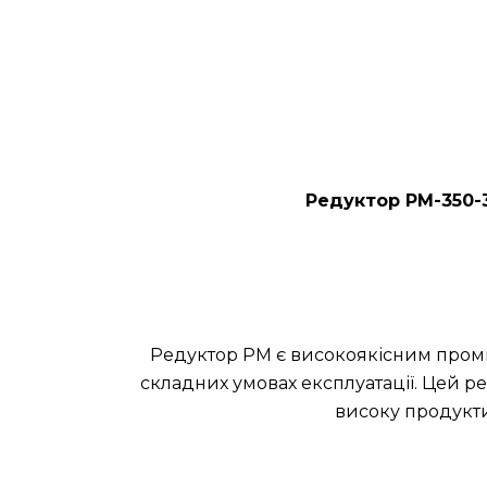
Редуктор РМ-350-3
Редуктор РМ є високоякісним проми
складних умовах експлуатації. Цей ре
високу продукти