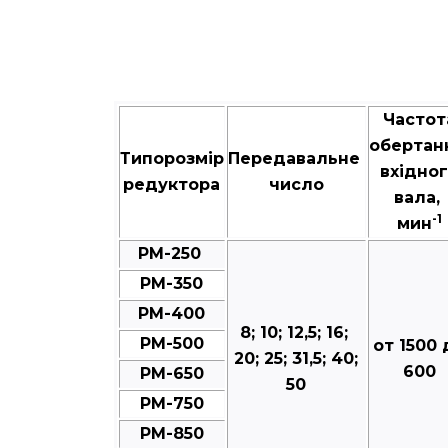
Частот
обертан
Типорозмір
Передавальне
вхідно
редуктора
число
вала,
-1
мин
РМ-250
РМ-350
РМ-400
8; 10; 12,5; 16;
РМ-500
от 1500 
20; 25; 31,5; 40;
600
РМ-650
50
РМ-750
РМ-850