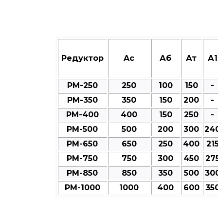
Редуктор
Aс
Аб
Ат
А1
РМ-250
250
100
150
-
РМ-350
350
150
200
-
РМ-400
400
150
250
-
РМ-500
500
200
300
24
РМ-650
650
250
400
21
РМ-750
750
300
450
27
РМ-850
850
350
500
30
РМ-1000
1000
400
600
35