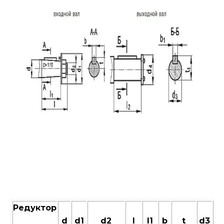
Редуктор
d
d1
d2
l
l1
b
t
d3
d