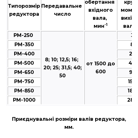
обертання
крут
Типорозмір
Передавальне
вхідного
момен
редуктора
число
вала,
вихід
-1
мин
валу,
РМ-250
35
РМ-350
80
РМ-400
25
8; 10; 12,5; 16;
РМ-500
49
от 1500 до
20; 25; 31,5; 40;
600
РМ-650
95
50
РМ-750
150
РМ-850
188
РМ-1000
287
Приєднувальні розміри валів редуктора,
мм.