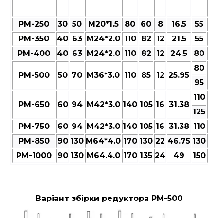
РМ-250
30
50
M20*1.5
80
60
8
16.5
55
6
РМ-350
40
63
M24*2.0
110
82
12
21.5
55
6
РМ-400
40
63
M24*2.0
110
82
12
24.5
80
9
80
РМ-500
50
70
M36*3.0
110
85
12
25.95
9
95
110
РМ-650
60
94
M42*3.0
140
105
16
31.38
13
125
РМ-750
60
94
M42*3.0
140
105
16
31.38
110
13
РМ-850
90
130
M64*4.0
170
130
22
46.75
130
15
РМ-1000
90
130
M64.4.0
170
135
24
49
150
17
Варіант збірки редуктора РМ-500