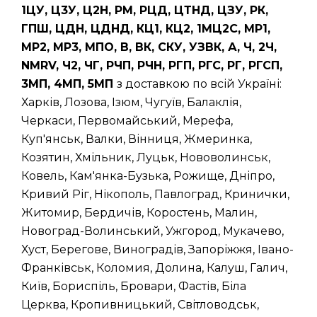
1ЦУ, Ц3У, Ц2Н, РМ, РЦД, ЦТНД, ЦЗУ, РК,
ГПШ, ЦДН, ЦДНД, КЦ1, КЦ2, 1МЦ2С, МР1,
МР2, МР3, МПО, В, ВК, СКУ, УЗВК, А, Ч, 2Ч,
NMRV, Ч2, ЧГ, РЧП, РЧН, РГП, РГС, РГ, РГСП,
3МП, 4МП, 5МП
з доставкою по всій Україні:
Харків, Лозова, Ізюм, Чугуїв, Балаклія,
Черкаси, Первомайський, Мерефа,
Куп'янськ, Валки, Вінниця, Жмеринка,
Козятин, Хмільник, Луцьк, Нововолинськ,
Ковель, Кам'янка-Бузька, Рожище, Дніпро,
Кривий Ріг, Нікополь, Павлоград, Кринички,
Житомир, Бердичів, Коростень, Малин,
Новоград-Волинський, Ужгород, Мукачево,
Хуст, Берегове, Виноградів, Запоріжжя, Івано-
Франківськ, Коломия, Долина, Калуш, Галич,
Київ, Бориспіль, Бровари, Фастів, Біла
Церква, Кропивницький, Світловодськ,