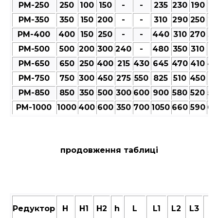
РМ-250
250
100
150
-
-
235
230
190
23
РМ-350
350
150
200
-
-
310
290
250
27
РМ-400
400
150
250
-
-
440
310
270
30
РМ-500
500
200
300
240
-
480
350
310
35
РМ-650
650
250
400
215
430
645
470
410
47
РМ-750
750
300
450
275
550
825
510
450
51
РМ-850
850
350
500
300
600
900
580
520
58
РМ-1000
1000
400
600
350
700
1050
660
590
66
продовження таблиці
Редуктор
Н
Н1
Н2
h
L
L1
L2
L3
M