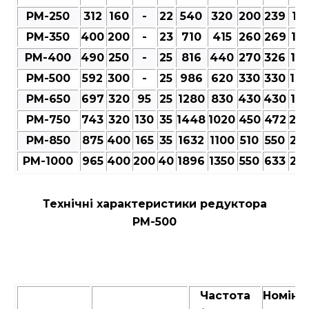
РМ-250
312
160
-
22
540
320
200
239
101
РМ-350
400
200
-
23
710
415
260
269
12
РМ-400
490
250
-
25
816
440
270
326
12
РМ-500
592
300
-
25
986
620
330
330
14
РМ-650
697
320
95
25
1280
830
430
430
18
РМ-750
743
320
130
35
1448
1020
450
472
20
РМ-850
875
400
165
35
1632
1100
510
550
23
РМ-1000
965
400
200
40
1896
1350
550
633
25
Технічні характеристики редуктора
РМ-500
Частота
Номіна