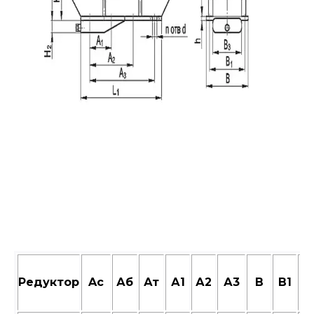
Редуктор
Aс
Аб
Ат
А1
А2
А3
В
В1
В