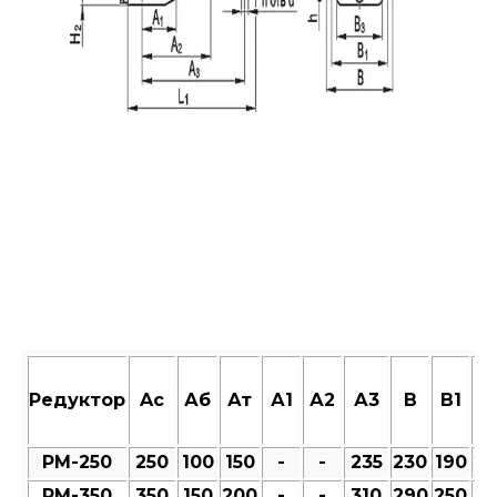
Редуктор
Aс
Аб
Ат
А1
А2
А3
В
В1
В
РМ-250
250
100
150
-
-
235
230
190
23
РМ-350
350
150
200
-
-
310
290
250
27