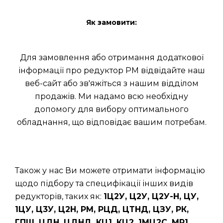
Як замовити:
Для замовлення або отримання додаткової
інформації про редуктор РМ відвідайте наш
веб-сайт або зв'яжіться з нашим відділом
продажів. Ми надамо всю необхідну
допомогу для вибору оптимального
обладнання, що відповідає вашим потребам.
Також у нас Ви можете отримати інформацію
щодо підбору та специфікації інших видів
редукторів, таких як:
1Ц2У, Ц2У, Ц2У-Н, ЦУ,
1ЦУ, Ц3У, Ц2Н, РМ, РЦД, ЦТНД, ЦЗУ, РК,
ГПШ, ЦДН, ЦДНД, КЦ1, КЦ2, 1МЦ2С, МР1,