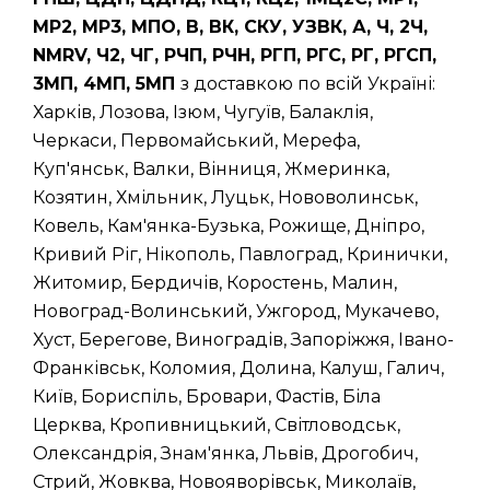
МР2, МР3, МПО, В, ВК, СКУ, УЗВК, А, Ч, 2Ч,
NMRV, Ч2, ЧГ, РЧП, РЧН, РГП, РГС, РГ, РГСП,
3МП, 4МП, 5МП
з доставкою по всій Україні:
Харків, Лозова, Ізюм, Чугуїв, Балаклія,
Черкаси, Первомайський, Мерефа,
Куп'янськ, Валки, Вінниця, Жмеринка,
Козятин, Хмільник, Луцьк, Нововолинськ,
Ковель, Кам'янка-Бузька, Рожище, Дніпро,
Кривий Ріг, Нікополь, Павлоград, Кринички,
Житомир, Бердичів, Коростень, Малин,
Новоград-Волинський, Ужгород, Мукачево,
Хуст, Берегове, Виноградів, Запоріжжя, Івано-
Франківськ, Коломия, Долина, Калуш, Галич,
Київ, Бориспіль, Бровари, Фастів, Біла
Церква, Кропивницький, Світловодськ,
Олександрія, Знам'янка, Львів, Дрогобич,
Стрий, Жовква, Новояворівськ, Миколаїв,