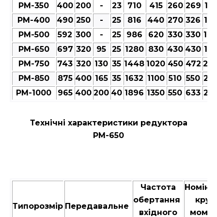
РМ-350
400
200
-
23
710
415
260
269
12
РМ-400
490
250
-
25
816
440
270
326
12
РМ-500
592
300
-
25
986
620
330
330
14
РМ-650
697
320
95
25
1280
830
430
430
18
РМ-750
743
320
130
35
1448
1020
450
472
20
РМ-850
875
400
165
35
1632
1100
510
550
23
РМ-1000
965
400
200
40
1896
1350
550
633
25
Технічні характеристики редуктора
РМ-650
Частота
Номіна
обертання
крут
Типорозмір
Передавальне
вхідного
момен