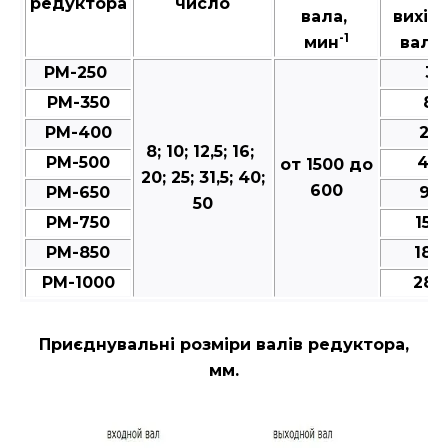
редуктора
число
вала,
вихід
-1
мин
валу,
РМ-250
35
РМ-350
80
РМ-400
25
8; 10; 12,5; 16;
РМ-500
49
от 1500 до
20; 25; 31,5; 40;
600
РМ-650
95
50
РМ-750
150
РМ-850
188
РМ-1000
287
Приєднувальні розміри валів редуктора,
мм.