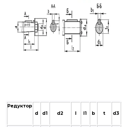
Редуктор
d
d1
d2
l
l1
b
t
d3
d