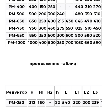
РМ-400
400
150
250
-
-
440
310
270
30
РМ-500
500
200
300
240
-
480
350
310
35
РМ-650
650
250
400
215
430
645
470
410
47
РМ-750
750
300
450
275
550
825
510
450
51
РМ-850
850
350
500
300
600
900
580
520
58
РМ-1000
1000
400
600
350
700
1050
660
590
66
продовження таблиці
Редуктор
Н
Н1
Н2
h
L
L1
L2
L3
M
РМ-250
312
160
-
22
540
320
200
239
101