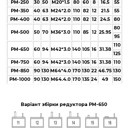
РМ-250
30
50
M20*1.5
80
60
8
16.5
55
6
РМ-350
40
63
M24*2.0
110
82
12
21.5
55
6
РМ-400
40
63
M24*2.0
110
82
12
24.5
80
9
80
РМ-500
50
70
M36*3.0
110
85
12
25.95
9
95
110
РМ-650
60
94
M42*3.0
140
105
16
31.38
13
125
РМ-750
60
94
M42*3.0
140
105
16
31.38
110
13
РМ-850
90
130
M64*4.0
170
130
22
46.75
130
15
РМ-1000
90
130
M64.4.0
170
135
24
49
150
17
Варіант збірки редуктора РМ-650