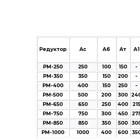
Редуктор
Aс
Аб
Ат
А1
РМ-250
250
100
150
-
РМ-350
350
150
200
-
РМ-400
400
150
250
-
РМ-500
500
200
300
24
РМ-650
650
250
400
21
РМ-750
750
300
450
27
РМ-850
850
350
500
30
РМ-1000
1000
400
600
35