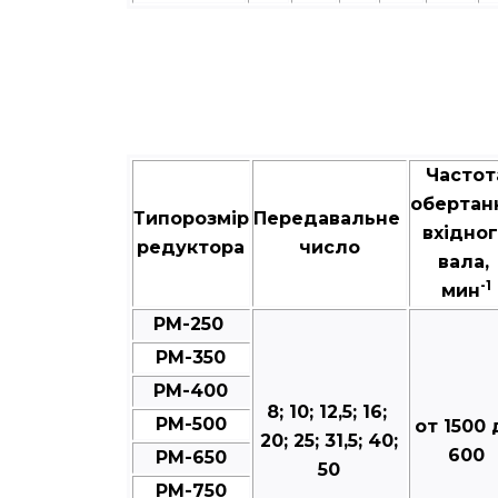
Частот
обертан
Типорозмір
Передавальне
вхідно
редуктора
число
вала,
-1
мин
РМ-250
РМ-350
РМ-400
8; 10; 12,5; 16;
РМ-500
от 1500 
20; 25; 31,5; 40;
600
РМ-650
50
РМ-750