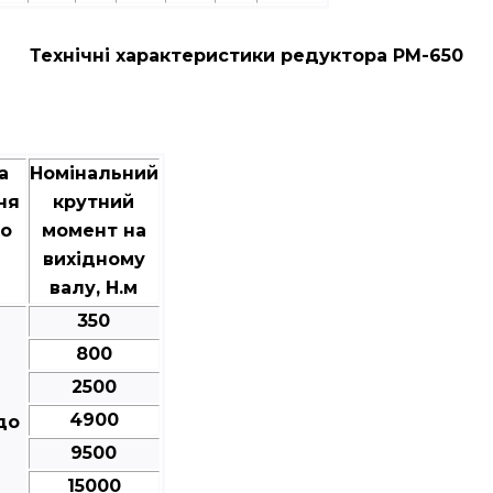
Технічні характеристики редуктора РМ-650
а
Номінальний
ня
крутний
го
момент на
вихідному
валу, Н.м
350
800
2500
4900
до
9500
15000