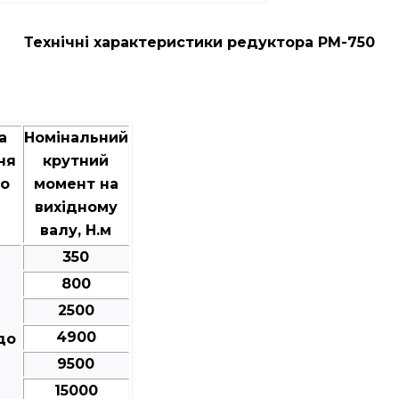
Технічні характеристики редуктора РМ-750
а
Номінальний
ня
крутний
го
момент на
вихідному
валу, Н.м
350
800
2500
4900
до
9500
15000