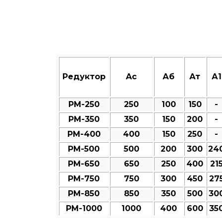
Редуктор
Aс
Аб
Ат
А1
РМ-250
250
100
150
-
РМ-350
350
150
200
-
РМ-400
400
150
250
-
РМ-500
500
200
300
24
РМ-650
650
250
400
21
РМ-750
750
300
450
27
РМ-850
850
350
500
30
РМ-1000
1000
400
600
35