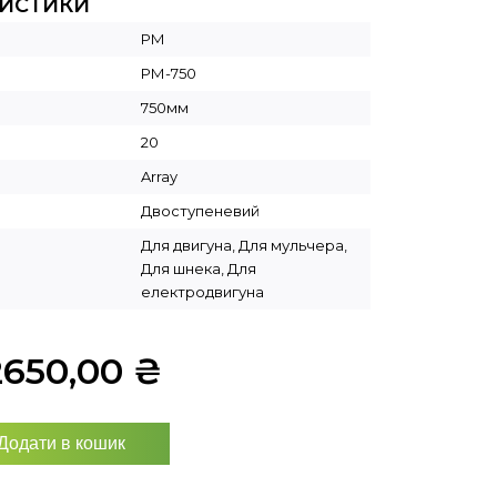
РИСТИКИ
РМ
РМ-750
750мм
20
Array
Двоступеневий
Для двигуна, Для мульчера,
Для шнека, Для
електродвигуна
2650,00
₴
Додати в кошик