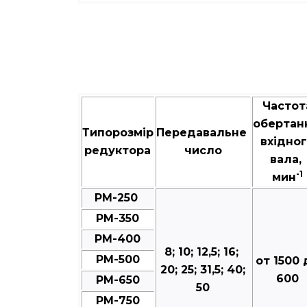
Частот
обертан
Типорозмір
Передавальне
вхідно
редуктора
число
вала,
-1
мин
РМ-250
РМ-350
РМ-400
8; 10; 12,5; 16;
РМ-500
от 1500 
20; 25; 31,5; 40;
600
РМ-650
50
РМ-750