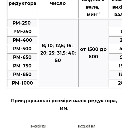
редуктора
число
вала,
вихід
-1
мин
валу,
РМ-250
35
РМ-350
80
РМ-400
25
8; 10; 12,5; 16;
РМ-500
49
от 1500 до
20; 25; 31,5; 40;
600
РМ-650
95
50
РМ-750
150
РМ-850
188
РМ-1000
287
Приєднувальні розміри валів редуктора,
мм.