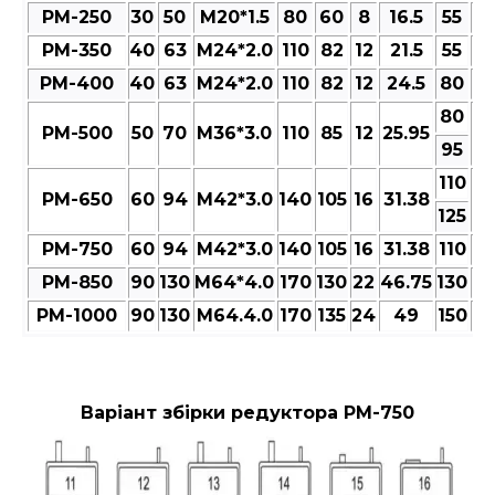
РМ-250
30
50
M20*1.5
80
60
8
16.5
55
6
РМ-350
40
63
M24*2.0
110
82
12
21.5
55
6
РМ-400
40
63
M24*2.0
110
82
12
24.5
80
9
80
РМ-500
50
70
M36*3.0
110
85
12
25.95
9
95
110
РМ-650
60
94
M42*3.0
140
105
16
31.38
13
125
РМ-750
60
94
M42*3.0
140
105
16
31.38
110
13
РМ-850
90
130
M64*4.0
170
130
22
46.75
130
15
РМ-1000
90
130
M64.4.0
170
135
24
49
150
17
Варіант збірки редуктора РМ-750