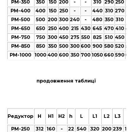
РМ-350
350
150
200
-
-
310
290
250
27
РМ-400
400
150
250
-
-
440
310
270
30
РМ-500
500
200
300
240
-
480
350
310
35
РМ-650
650
250
400
215
430
645
470
410
47
РМ-750
750
300
450
275
550
825
510
450
51
РМ-850
850
350
500
300
600
900
580
520
58
РМ-1000
1000
400
600
350
700
1050
660
590
66
продовження таблиці
Редуктор
Н
Н1
Н2
h
L
L1
L2
L3
M
РМ-250
312
160
-
22
540
320
200
239
101