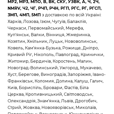
МР2, МР3, МПО, В, ВК, СКУ, УЗВК, А, Ч, 2Ч,
NMRV, Ч2, ЧГ, РЧП, РЧН, РГП, РГС, РГ, РГСП,
3МП, 4МП, 5МП
з доставкою по всій Україні:
Харків, Лозова, Ізюм, Чугуїв, Балаклія,
Черкаси, Первомайський, Мерефа,
Куп'янськ, Валки, Вінниця, Жмеринка,
Козятин, Хмільник, Луцьк, Нововолинськ,
Ковель, Кам'янка-Бузька, Рожище, Дніпро,
Кривий Ріг, Нікополь, Павлоград, Кринички,
Житомир, Бердичів, Коростень, Малин,
Новоград-Волинський, Ужгород, Мукачево,
Хуст, Берегове, Виноградів, Запоріжжя, Івано-
Франківськ, Коломия, Долина, Калуш, Галич,
Київ, Бориспіль, Бровари, Фастів, Біла
Церква, Кропивницький, Світловодськ,
Олександрія, Знам'янка, Львів, Дрогобич,
Стрий, Жовква, Новояворівськ, Миколаїв,