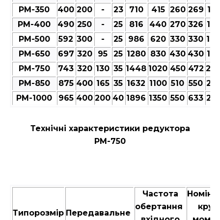
РМ-350
400
200
-
23
710
415
260
269
12
РМ-400
490
250
-
25
816
440
270
326
12
РМ-500
592
300
-
25
986
620
330
330
14
РМ-650
697
320
95
25
1280
830
430
430
18
РМ-750
743
320
130
35
1448
1020
450
472
20
РМ-850
875
400
165
35
1632
1100
510
550
23
РМ-1000
965
400
200
40
1896
1350
550
633
25
Технічні характеристики редуктора
РМ-750
Частота
Номіна
обертання
крут
Типорозмір
Передавальне
вхідного
момен