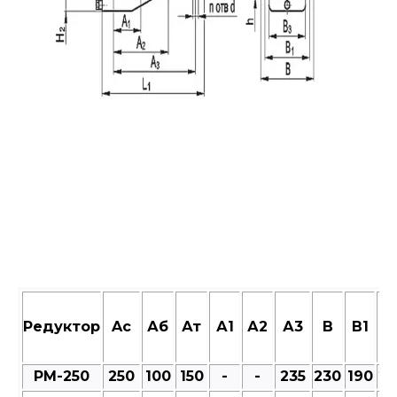
Редуктор
Aс
Аб
Ат
А1
А2
А3
В
В1
В
РМ-250
250
100
150
-
-
235
230
190
23