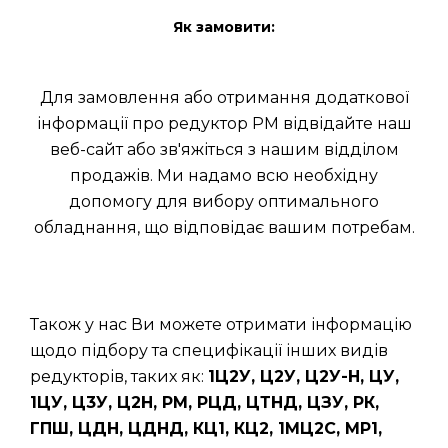
Як замовити:
Для замовлення або отримання додаткової
інформації про редуктор РМ відвідайте наш
веб-сайт або зв'яжіться з нашим відділом
продажів. Ми надамо всю необхідну
допомогу для вибору оптимального
обладнання, що відповідає вашим потребам.
Також у нас Ви можете отримати інформацію
щодо підбору та специфікації інших видів
редукторів, таких як:
1Ц2У, Ц2У, Ц2У-Н, ЦУ,
1ЦУ, Ц3У, Ц2Н, РМ, РЦД, ЦТНД, ЦЗУ, РК,
ГПШ, ЦДН, ЦДНД, КЦ1, КЦ2, 1МЦ2С, МР1,