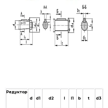
Редуктор
d
d1
d2
l
l1
b
t
d3
d