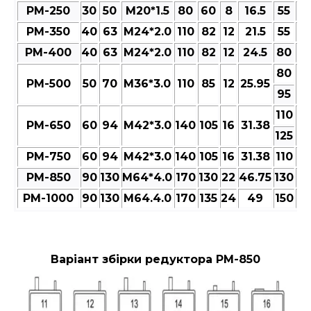
РМ-250
30
50
M20*1.5
80
60
8
16.5
55
6
РМ-350
40
63
M24*2.0
110
82
12
21.5
55
6
РМ-400
40
63
M24*2.0
110
82
12
24.5
80
9
80
РМ-500
50
70
M36*3.0
110
85
12
25.95
9
95
110
РМ-650
60
94
M42*3.0
140
105
16
31.38
13
125
РМ-750
60
94
M42*3.0
140
105
16
31.38
110
13
РМ-850
90
130
M64*4.0
170
130
22
46.75
130
15
РМ-1000
90
130
M64.4.0
170
135
24
49
150
17
Варіант збірки редуктора РМ-850