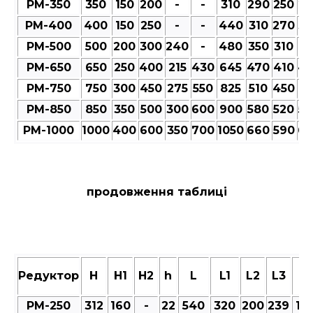
РМ-350
350
150
200
-
-
310
290
250
27
РМ-400
400
150
250
-
-
440
310
270
30
РМ-500
500
200
300
240
-
480
350
310
35
РМ-650
650
250
400
215
430
645
470
410
47
РМ-750
750
300
450
275
550
825
510
450
51
РМ-850
850
350
500
300
600
900
580
520
58
РМ-1000
1000
400
600
350
700
1050
660
590
66
продовження таблиці
Редуктор
Н
Н1
Н2
h
L
L1
L2
L3
M
РМ-250
312
160
-
22
540
320
200
239
101