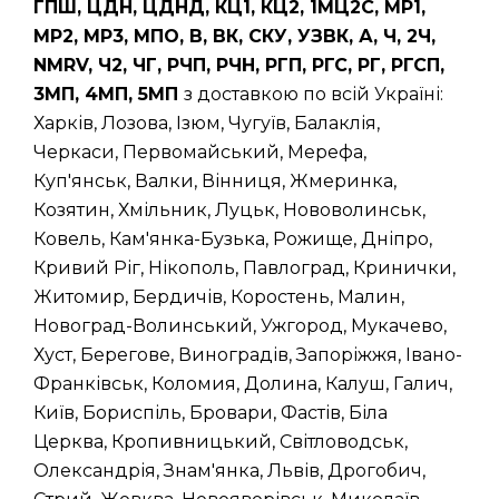
ГПШ, ЦДН, ЦДНД, КЦ1, КЦ2, 1МЦ2С, МР1,
МР2, МР3, МПО, В, ВК, СКУ, УЗВК, А, Ч, 2Ч,
NMRV, Ч2, ЧГ, РЧП, РЧН, РГП, РГС, РГ, РГСП,
3МП, 4МП, 5МП
з доставкою по всій Україні:
Харків, Лозова, Ізюм, Чугуїв, Балаклія,
Черкаси, Первомайський, Мерефа,
Куп'янськ, Валки, Вінниця, Жмеринка,
Козятин, Хмільник, Луцьк, Нововолинськ,
Ковель, Кам'янка-Бузька, Рожище, Дніпро,
Кривий Ріг, Нікополь, Павлоград, Кринички,
Житомир, Бердичів, Коростень, Малин,
Новоград-Волинський, Ужгород, Мукачево,
Хуст, Берегове, Виноградів, Запоріжжя, Івано-
Франківськ, Коломия, Долина, Калуш, Галич,
Київ, Бориспіль, Бровари, Фастів, Біла
Церква, Кропивницький, Світловодськ,
Олександрія, Знам'янка, Львів, Дрогобич,