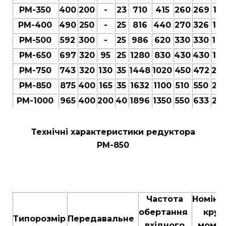
РМ-350
400
200
-
23
710
415
260
269
12
РМ-400
490
250
-
25
816
440
270
326
12
РМ-500
592
300
-
25
986
620
330
330
14
РМ-650
697
320
95
25
1280
830
430
430
18
РМ-750
743
320
130
35
1448
1020
450
472
20
РМ-850
875
400
165
35
1632
1100
510
550
23
РМ-1000
965
400
200
40
1896
1350
550
633
25
Технічні характеристики редуктора
РМ-850
Частота
Номіна
обертання
крут
Типорозмір
Передавальне
вхідного
момен