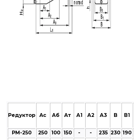
Редуктор
Aс
Аб
Ат
А1
А2
А3
В
В1
В
РМ-250
250
100
150
-
-
235
230
190
23