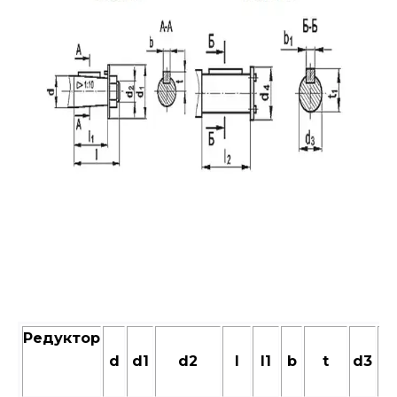
Редуктор
d
d1
d2
l
l1
b
t
d3
d