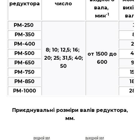
редуктора
число
вала,
вихід
-1
мин
валу,
РМ-250
35
РМ-350
80
РМ-400
25
8; 10; 12,5; 16;
РМ-500
49
от 1500 до
20; 25; 31,5; 40;
600
РМ-650
95
50
РМ-750
150
РМ-850
188
РМ-1000
287
Приєднувальні розміри валів редуктора,
мм.