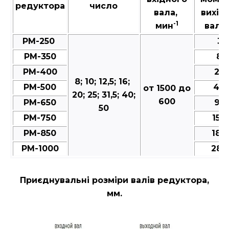
редуктора
число
вала,
вихід
-1
мин
валу,
РМ-250
35
РМ-350
80
РМ-400
25
8; 10; 12,5; 16;
РМ-500
49
от 1500 до
20; 25; 31,5; 40;
600
РМ-650
95
50
РМ-750
150
РМ-850
188
РМ-1000
287
Приєднувальні розміри валів редуктора,
мм.