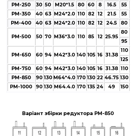
РМ-250
30
50
M20*1.5
80
60
8
16.5
55
6
РМ-350
40
63
M24*2.0
110
82
12
21.5
55
6
РМ-400
40
63
M24*2.0
110
82
12
24.5
80
9
80
РМ-500
50
70
M36*3.0
110
85
12
25.95
9
95
110
РМ-650
60
94
M42*3.0
140
105
16
31.38
13
125
РМ-750
60
94
M42*3.0
140
105
16
31.38
110
13
РМ-850
90
130
M64*4.0
170
130
22
46.75
130
15
РМ-1000
90
130
M64.4.0
170
135
24
49
150
17
Варіант збірки редуктора РМ-850