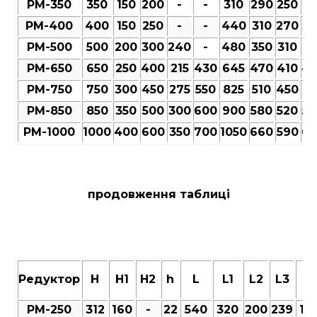
РМ-350
350
150
200
-
-
310
290
250
27
РМ-400
400
150
250
-
-
440
310
270
30
РМ-500
500
200
300
240
-
480
350
310
35
РМ-650
650
250
400
215
430
645
470
410
47
РМ-750
750
300
450
275
550
825
510
450
51
РМ-850
850
350
500
300
600
900
580
520
58
РМ-1000
1000
400
600
350
700
1050
660
590
66
продовження таблиці
Редуктор
Н
Н1
Н2
h
L
L1
L2
L3
M
РМ-250
312
160
-
22
540
320
200
239
101