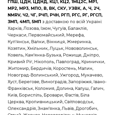
ГПШ, ЦДН, ЦДНД, КЦ1, КЦ2, 1МЦ2С, МР1,
МР2, МР3, МПО, В, ВК, СКУ, УЗВК, А, Ч, 2Ч,
NMRV, Ч2, ЧГ, РЧП, РЧН, РГП, РГС, РГ, РГСП,
3МП, 4МП, 5МП
з доставкою по всій Україні:
Харків, Лозова, Ізюм, Чугуїв, Балаклія,
Черкаси, Первомайський, Мерефа,
Куп'янськ, Валки, Вінниця, Жмеринка,
Козятин, Хмільник, Луцьк, Нововолинськ,
Ковель, Кам'янка-Бузька, Рожище, Дніпро,
Кривий Ріг, Нікополь, Павлоград, Кринички,
Житомир, Бердичів, Коростень, Малин,
Новоград-Волинський, Ужгород, Мукачево,
Хуст, Берегове, Виноградів, Запоріжжя, Івано-
Франківськ, Коломия, Долина, Калуш, Галич,
Київ, Бориспіль, Бровари, Фастів, Біла
Церква, Кропивницький, Світловодськ,
Олександрія, Знам'янка, Львів, Дрогобич,