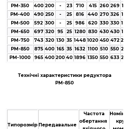
РМ-350
400
200
-
23
710
415
260
269
12
РМ-400
490
250
-
25
816
440
270
326
12
РМ-500
592
300
-
25
986
620
330
330
14
РМ-650
697
320
95
25
1280
830
430
430
18
РМ-750
743
320
130
35
1448
1020
450
472
20
РМ-850
875
400
165
35
1632
1100
510
550
23
РМ-1000
965
400
200
40
1896
1350
550
633
25
Технічні характеристики редуктора
РМ-850
Частота
Номіна
обертання
крут
Типорозмір
Передавальне
вхідного
момен