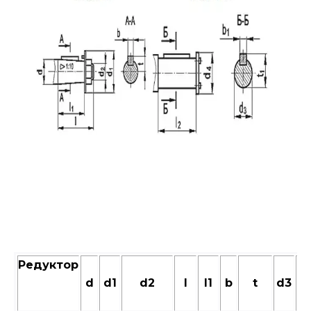
Редуктор
d
d1
d2
l
l1
b
t
d3
d