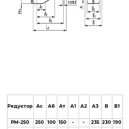
Редуктор
Aс
Аб
Ат
А1
А2
А3
В
В1
В
РМ-250
250
100
150
-
-
235
230
190
23