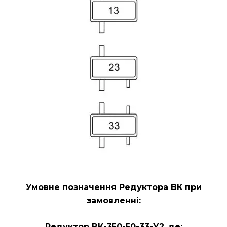
Умовне позначення Редуктора ВК
при
замовленні:
Редуктор ВК-350-50-33-У2
,
де: