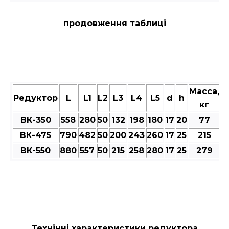
продовження таблиці
Масса,
Редуктор
L
L1
L2
L3
L4
L5
d
h
кг
ВК-350
558
280
50
132
198
180
17
20
77
ВК-475
790
482
50
200
243
260
17
25
215
ВК-550
880
557
50
215
258
280
17
25
279
Технічні характеристики редуктора