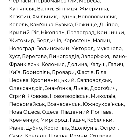
Черкаси, Первомайський, Мерефа,
Куп'янськ, Валки, Вінниця, Жмеринка,
Козятин, Хмільник, Луцьк, Нововолинськ,
Ковель, Кам'янка-Бузька, Рожище, Дніпро,
Кривий Ріг, Нікополь, Павлоград, Кринички,
Житомир, Бердичів, Коростень, Малин,
Новоград-Волинський, Ужгород, Мукачево,
Хуст, Берегове, Виноградів, Запоріжжя, Івано-
Франківськ, Коломия, Долина, Калуш, Галич,
Київ, Бориспіль, Бровари, Фастів, Біла
Церква, Кропивницький, Світловодськ,
Олександрія, Знам'янка, Львів, Дрогобич,
Стрий, Жовква, Новояворівськ, Миколаїв,
Первомайськ, Вознесенськ, Южноукраїнськ,
Нова Одеса, Одеса, Південний Полтава,
Кременчук, Миргород, Гадяч, Кобеляки,
Рівне, Дубно, Костопіль, Здолбунів, Острог,
Суми, Конотоп, Шостка, Ромни, Охтирка,