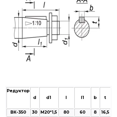
Редуктор
d
d1
l
l1
b
t
ВК-350
30
М20*1,5
80
60
8
16,5