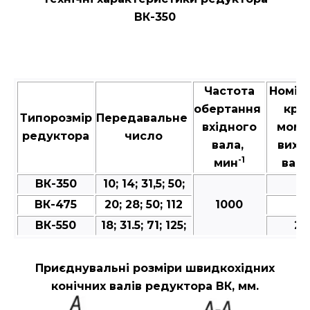
ВК-350
Частота
Номін
обертання
кру
Типорозмір
Передавальне
вхідного
моме
редуктора
число
вала,
вихі
-1
мин
валу
ВК-350
10; 14; 31,5; 50;
5
ВК-475
20; 28; 50; 112
1000
17
ВК-550
18; 31.5; 71; 125;
24
Приєднувальні розміри швидкохідних
конічних валів редуктора ВК, мм.