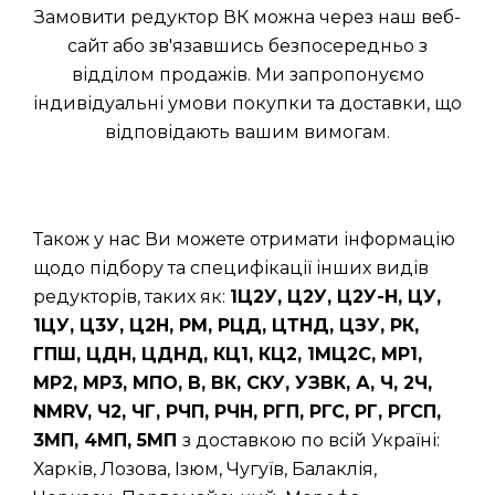
Замовити редуктор ВК можна через наш веб-
сайт або зв'язавшись безпосередньо з
відділом продажів. Ми запропонуємо
індивідуальні умови покупки та доставки, що
відповідають вашим вимогам.
Також у нас Ви можете отримати інформацію
щодо підбору та специфікації інших видів
редукторів, таких як:
1Ц2У, Ц2У, Ц2У-Н, ЦУ,
1ЦУ, Ц3У, Ц2Н, РМ, РЦД, ЦТНД, ЦЗУ, РК,
ГПШ, ЦДН, ЦДНД, КЦ1, КЦ2, 1МЦ2С, МР1,
МР2, МР3, МПО, В, ВК, СКУ, УЗВК, А, Ч, 2Ч,
NMRV, Ч2, ЧГ, РЧП, РЧН, РГП, РГС, РГ, РГСП,
3МП, 4МП, 5МП
з доставкою по всій Україні:
Харків, Лозова, Ізюм, Чугуїв, Балаклія,