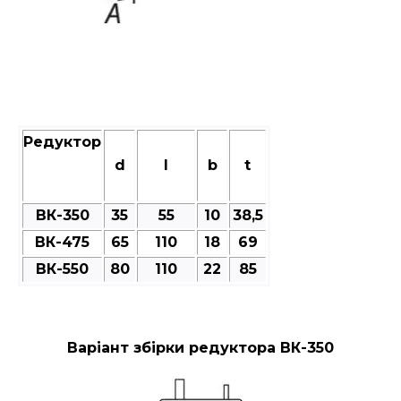
Редуктор
d
l
b
t
ВК-350
35
55
10
38,5
ВК-475
65
110
18
69
ВК-550
80
110
22
85
Варіант збірки редуктора ВК-350