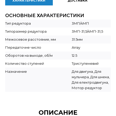
ХАРАКТЕРИСТИКИ
ДОСТАВКА
ОСНОВНЫЕ ХАРАКТЕРИСТИКИ
Тип редуктора
3МП/4МП
Типоразмер редуктора
3МП-31,5/4МП-31,5
Межосевое расстояние, мм
31.5мм
Передаточне число
Array
Оборотов на выходе, об/м
12.5
Количество ступеней
Триступеневий
Назначение
Для двигуна, Для
мульчера, Для шнека,
Для електродвигуна,
Мотор-редуктор
ОПИСАНИЕ