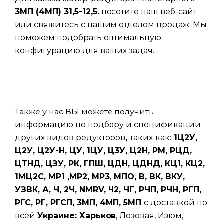
3МП (4МП) 31,5-12,5.
посетите наш веб-сайт
или свяжитесь с нашим отделом продаж. Мы
поможем подобрать оптимальную
конфигурацию для ваших задач.
Также у нас ВЫ можете получить
информацию по подбору и спецификации
других видов редукторов
,
таких
как:
1Ц2У,
Ц2У, Ц2У-Н, ЦУ, 1ЦУ, Ц3У, Ц2Н, РМ, РЦД,
ЦТНД, ЦЗУ, РК, ГПШ, ЦДН, ЦДНД, КЦ1, КЦ2,
1МЦ2С, МР1 ,МР2, МР3, МПО, В, ВК, ВКУ,
УЗВК, А, Ч, 2Ч, NMRV, Ч2, ЧГ, РЧП, РЧН, РГП,
РГС, РГ, РГСП, 3МП, 4МП, 5МП
с доставкой по
всей
Украине: Харьков
, Лозовая, Изюм,