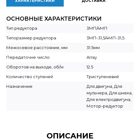
ХАРАКТЕРИСТИКИ
ДОСТАВКА
ОСНОВНЫЕ ХАРАКТЕРИСТИКИ
Тип редуктора
3МП/4МП
Типоразмер редуктора
3МП-31,5/4МП-31,5
Межосевое расстояние, мм
31.5мм
Передаточне число
Array
Оборотов на выходе, об/м
12.5
Количество ступеней
Триступеневий
Назначение
Для двигуна, Для
мульчера, Для шнека,
Для електродвигуна,
Мотор-редуктор
ОПИСАНИЕ