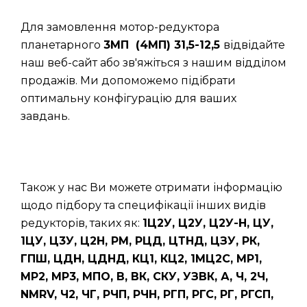
Для замовлення мотор-редуктора
планетарного
3МП (4МП) 31,5-12,5
відвідайте
наш веб-сайт або зв'яжіться з нашим відділом
продажів. Ми допоможемо підібрати
оптимальну конфігурацію для ваших
завдань.
Також у нас Ви можете отримати інформацію
щодо підбору та специфікації інших видів
редукторів, таких як:
1Ц2У, Ц2У, Ц2У-Н, ЦУ,
1ЦУ, Ц3У, Ц2Н, РМ, РЦД, ЦТНД, ЦЗУ, РК,
ГПШ, ЦДН, ЦДНД, КЦ1, КЦ2, 1МЦ2С, МР1,
МР2, МР3, МПО, В, ВК, СКУ, УЗВК, А, Ч, 2Ч,
NMRV, Ч2, ЧГ, РЧП, РЧН, РГП, РГС, РГ, РГСП,