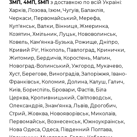
3МП, 4МП, 5МП
з доставкою по всій Україні:
Харків, Лозова, Ізюм, Чугуїв, Балаклія,
Черкаси, Первомайський, Мерефа,
Куп'янськ, Валки, Вінниця, Жмеринка,
Козятин, Хмільник, Луцьк, Нововолинськ,
Ковель, Кам'янка-Бузька, Рожище, Дніпро,
Кривий Ріг, Нікополь, Павлоград, Кринички,
Житомир, Бердичів, Коростень, Малин,
Новоград-Волинський, Ужгород, Мукачево,
Хуст, Берегове, Виноградів, Запоріжжя, Івано-
Франківськ, Коломия, Долина, Калуш, Галич,
Київ, Бориспіль, Бровари, Фастів, Біла
Церква, Кропивницький, Світловодськ,
Олександрія, Знам'янка, Львів, Дрогобич,
Стрий, Жовква, Новояворівськ, Миколаїв,
Первомайськ, Вознесенськ, Южноукраїнськ,
Нова Одеса, Одеса, Південний Полтава,