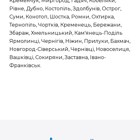
Кременчук, Миргород, Гадяч, Кобеляки,
Рівне, Дубно, Костопіль, Здолбунів, Острог,
Суми, Конотоп, Шостка, Ромни, Охтирка,
Тернопіль, Чортків, Кременець, Бережани,
Збараж, Хмельницький, Кам'янець-Поділь
Ярмолинці, Чернігів, Ніжин, Прилуки, Бахмач,
Новгород-Сіверський, Чернівці, Новоселиця,
Вашківці, Сокиряни, Заставна, Івано-
Франківськ.