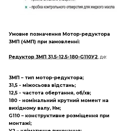
Умовне позначення Мотор-редуктора
3МП
(4МП)
при замовленні:
Редуктор 3МП 31,5-12,5-180-G110У2
, де:
3МП – тип мотор-редуктора;
31,5 - міжосьова відстань;
12,5 - частота обертання, об/хв;
180 - номінальний крутний момент на
вихідному валу, Нм;
G110 – конструктивне розміщення при
монтажі;
У2 – кліматичне виконання;