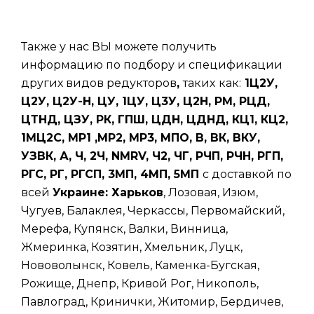
Также у нас ВЫ можете получить
информацию по подбору и спецификации
других видов редукторов
,
таких
как:
1Ц2У,
Ц2У, Ц2У-Н, ЦУ, 1ЦУ, Ц3У, Ц2Н, РМ, РЦД,
ЦТНД, ЦЗУ, РК, ГПШ, ЦДН, ЦДНД, КЦ1, КЦ2,
1МЦ2С, МР1 ,МР2, МР3, МПО, В, ВК, ВКУ,
УЗВК, А, Ч, 2Ч, NMRV, Ч2, ЧГ, РЧП, РЧН, РГП,
РГС, РГ, РГСП, 3МП, 4МП, 5МП
с доставкой по
всей
Украине: Харьков
, Лозовая, Изюм,
Чугуев, Балаклея, Черкассы, Первомайский,
Мерефа, Купянск, Валки, Винница,
Жмеринка, Козятин, Хмельник, Луцк,
Нововолынск, Ковель, Каменка-Бугская,
Рожище, Днепр, Кривой Рог, Никополь,
Павлоград, Кринички, Житомир, Бердичев,