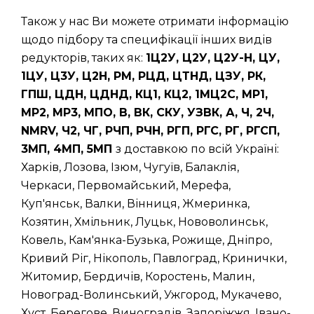
Також у нас Ви можете отримати інформацію
щодо підбору та специфікації інших видів
редукторів, таких як:
1Ц2У, Ц2У, Ц2У-Н, ЦУ,
1ЦУ, Ц3У, Ц2Н, РМ, РЦД, ЦТНД, ЦЗУ, РК,
ГПШ, ЦДН, ЦДНД, КЦ1, КЦ2, 1МЦ2С, МР1,
МР2, МР3, МПО, В, ВК, СКУ, УЗВК, А, Ч, 2Ч,
NMRV, Ч2, ЧГ, РЧП, РЧН, РГП, РГС, РГ, РГСП,
3МП, 4МП, 5МП
з доставкою по всій Україні:
Харків, Лозова, Ізюм, Чугуїв, Балаклія,
Черкаси, Первомайський, Мерефа,
Куп'янськ, Валки, Вінниця, Жмеринка,
Козятин, Хмільник, Луцьк, Нововолинськ,
Ковель, Кам'янка-Бузька, Рожище, Дніпро,
Кривий Ріг, Нікополь, Павлоград, Кринички,
Житомир, Бердичів, Коростень, Малин,
Новоград-Волинський, Ужгород, Мукачево,
Хуст, Берегове, Виноградів, Запоріжжя, Івано-