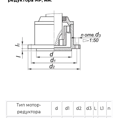
редуктора МР, мм.
Тип мотор-
d
d1
d2
d3
L
L1
n
редуктора