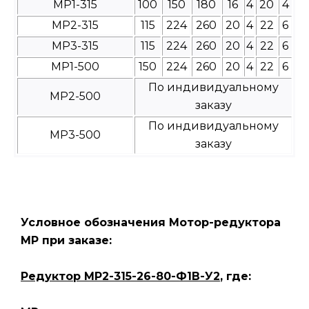
МР1-315
100
150
180
16
4
20
4
МР2-315
115
224
260
20
4
22
6
МР3-315
115
224
260
20
4
22
6
МР1-500
150
224
260
20
4
22
6
По индивидуальному
МР2-500
заказу
По индивидуальному
МР3-500
заказу
Условное обозначения Мотор-редуктора
МР при заказе:
Редуктор МР2-315-26-80-Ф1В-У2
, где: