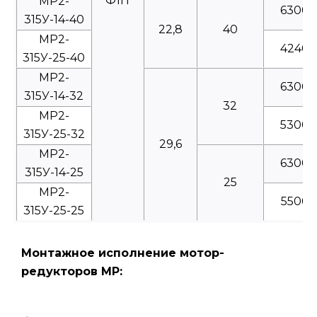
Ф1П
МР2-
6300
315У-14-40
22,8
40
МР2-
4240
315У-25-40
МР2-
6300
315У-14-32
32
МР2-
5300
315У-25-32
29,6
МР2-
6300
315У-14-25
25
МР2-
5500
315У-25-25
Монтажное исполнение мотор-
редукторов МР: