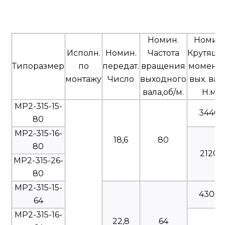
Номин.
Номин.
Исполн.
Номин.
Частота
Крутящ
Типоразмер
по
передат.
вращения
моментн
монтажу
Число
выходного
вых. вал
вала,об/м.
Н.м
МР2-315-15-
3440
80
МР2-315-16-
18,6
80
80
2120
МР2-315-26-
80
МР2-315-15-
4300
64
МР2-315-16-
22,8
64