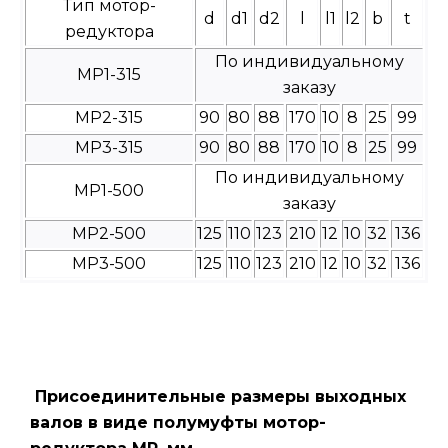
Тип мотор-
d
d1
d2
l
l1
l2
b
t
редуктора
По индивидуальному
МР1-315
заказу
МР2-315
90
80
88
170
10
8
25
99
МР3-315
90
80
88
170
10
8
25
99
По индивидуальному
МР1-500
заказу
МР2-500
125
110
123
210
12
10
32
136
МР3-500
125
110
123
210
12
10
32
136
Присоединительные размеры выходных
валов в виде полумуфты мотор-