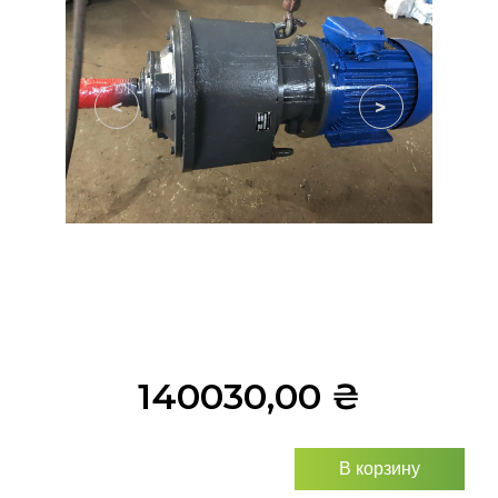
<
>
140030,00
₴
В корзину