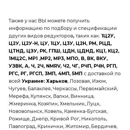
Также у нас ВЫ можете получить
информацию по подбору и спецификации
других видов редукторов
,
таких
как:
1Ц2У,
Ц2У, Ц2У-Н, ЦУ, 1ЦУ, Ц3У, Ц2Н, РМ, РЦД,
ЦТНД, ЦЗУ, РК, ГПШ, ЦДН, ЦДНД, КЦ1, КЦ2,
1МЦ2С, МР1 ,МР2, МР3, МПО, В, ВК, ВКУ,
УЗВК, А, Ч, 2Ч, NMRV, Ч2, ЧГ, РЧП, РЧН, РГП,
РГС, РГ, РГСП, 3МП, 4МП, 5МП
с доставкой по
всей
Украине: Харьков
, Лозовая, Изюм,
Чугуев, Балаклея, Черкассы, Первомайский,
Мерефа, Купянск, Валки, Винница,
Жмеринка, Козятин, Хмельник, Луцк,
Нововолынск, Ковель, Каменка-Бугская,
Рожище, Днепр, Кривой Рог, Никополь,
Павлоград, Кринички, Житомир, Бердичев,