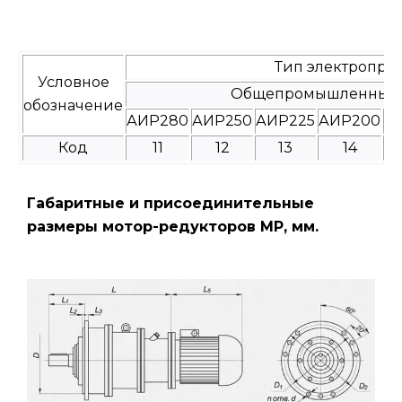
Тип электропри
Условное
Общепромышленные
обозначение
АИР280
АИР250
АИР225
АИР200
А
Код
11
12
13
14
Габаритные и присоединительные
размеры мотор-редукторов МР, мм.