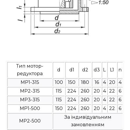
Тип мотор-
d
d1
d2
d3
L
L1
n
редуктора
МР1-315
100
150
180
16
4
20
4
МР2-315
115
224
260
20
4
22
6
МР3-315
115
224
260
20
4
22
6
МР1-500
150
224
260
20
4
22
6
За індивідуальним
МР2-500
замовленням