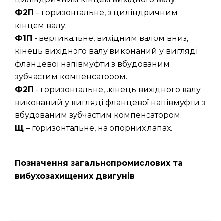
Ф2П
– горизонтальне, з циліндричним
кінцем валу.
Ф1П
- вертикальне, вихідним валом вниз,
кінець вихідного валу виконаний у вигляді
фланцевої напівмуфти з вбудованим
зубчастим компенсатором.
Ф2П
- горизонтальне, .кінець вихідного валу
виконаний у вигляді фланцевої напівмуфти з
вбудованим зубчастим компенсатором.
Щ
– горизонтальне, на опорних лапах.
Позначення загальнопромислових та
вибухозахищених двигунів