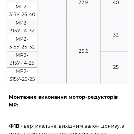
22,8
40
МР2-
315У-25-40
МР2-
315У-14-32
32
МР2-
315У-25-32
29,6
МР2-
315У-14-25
25
МР2-
315У-25-25
Монтажне виконання мотор-редукторів
МР:
Ф1В
- вертикальне, вихідним валом донизу, з
циліндричним кінцем вихідного валу.