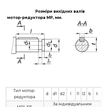
Розміри вихідних валів
мотор-редуктора МР, мм.
Тип мотор-
d
d1
d2
l
l1
l2
b
t
редуктора
За індивідуальним