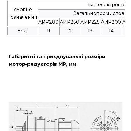
Тип електроприв
Умовне
Загальнопромислові
позначення
АИР280
АИР250
АИР225
АИР200
АИ
Код
11
12
13
14
Габаритні та приєднувальні розміри
мотор-редукторів МР, мм.