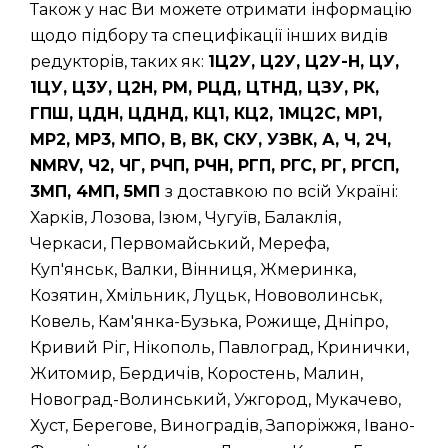
Також у нас Ви можете отримати інформацію
щодо підбору та специфікації інших видів
редукторів, таких як:
1Ц2У, Ц2У, Ц2У-Н, ЦУ,
1ЦУ, Ц3У, Ц2Н, РМ, РЦД, ЦТНД, ЦЗУ, РК,
ГПШ, ЦДН, ЦДНД, КЦ1, КЦ2, 1МЦ2С, МР1,
МР2, МР3, МПО, В, ВК, СКУ, УЗВК, А, Ч, 2Ч,
NMRV, Ч2, ЧГ, РЧП, РЧН, РГП, РГС, РГ, РГСП,
3МП, 4МП, 5МП
з доставкою по всій Україні:
Харків, Лозова, Ізюм, Чугуїв, Балаклія,
Черкаси, Первомайський, Мерефа,
Куп'янськ, Валки, Вінниця, Жмеринка,
Козятин, Хмільник, Луцьк, Нововолинськ,
Ковель, Кам'янка-Бузька, Рожище, Дніпро,
Кривий Ріг, Нікополь, Павлоград, Кринички,
Житомир, Бердичів, Коростень, Малин,
Новоград-Волинський, Ужгород, Мукачево,
Хуст, Берегове, Виноградів, Запоріжжя, Івано-