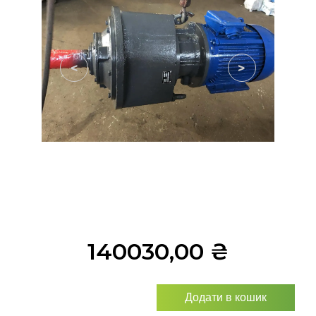
<
>
140030,00
₴
Додати в кошик