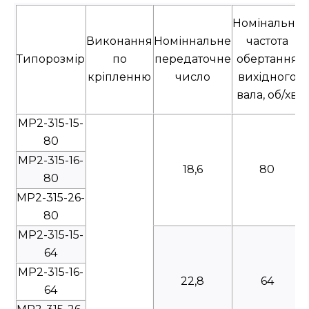
Номінальна
Виконання
Номіннальне
частота
Типорозмір
по
передаточне
обертання
кріпленню
число
вихідного
вала, об/хв
МР2-315-15-
80
МР2-315-16-
18,6
80
80
МР2-315-26-
80
МР2-315-15-
64
МР2-315-16-
22,8
64
64