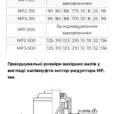
МР1-315
замовленням
МР2-315
90
80
88
170
10
8
25
99
МР3-315
90
80
88
170
10
8
25
99
За індивідуальним
МР1-500
замовленням
МР2-500
125
110
123
210
12
10
32
136
МР3-500
125
110
123
210
12
10
32
136
Приєднувальні розміри вихідних валів у
вигляді напівмуфти мотор-редуктора МР,
мм.