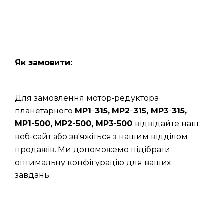
Як замовити:
Для замовлення мотор-редуктора
планетарного
МР1-315, МР2-315, МР3-315,
МР1-500, МР2-500, МР3-500
відвідайте наш
веб-сайт або зв'яжіться з нашим відділом
продажів. Ми допоможемо підібрати
оптимальну конфігурацію для ваших
завдань.