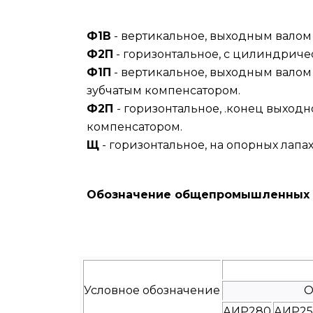
Ф1В
- вертикальное, выходным валом
Ф2П
- горизонтальное, с цилиндриче
Ф1П
- вертикальное, выходным валом
зубчатым компенсатором.
Ф2П
- горизонтальное, .конец выход
компенсатором.
Щ
- горизонтальное, на опорных лапах
Обозначение общепромышленных 
Условное обозначение
О
АИР280
АИР25