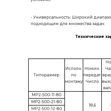
- Универсальность: Широкий диапазо
подходящим для множества задач.
Технические характерист
Но
Исполн.
Номин.
Ча
Типоразмер
по
передат.
вра
монтажу
Число
вых
вал
МР2-500-11-80
МР2-500-21-80
18,6
МР2-500-12-80