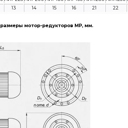
13
14
15
16
21
22
размеры мотор-редукторов МР, мм.