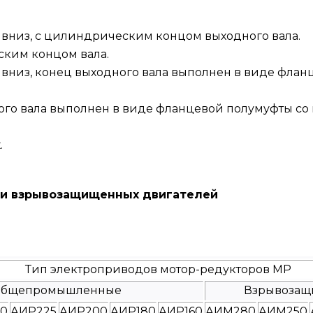
 вниз, с цилиндрическим концом выходного вала.
ским концом вала.
 вниз, конец выходного вала выполнен в виде фла
ного вала выполнен в виде фланцевой полумуфты со
.
и взрывозащищенных двигателей
Тип электроприводов мотор-редукторов МР
бщепромышленные
Взрывоза
0
АИР225
АИР200
АИР180
АИР160
АИМ280
АИМ250