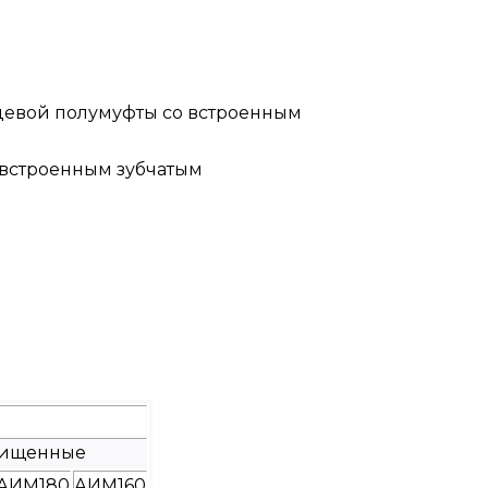
нцевой полумуфты со встроенным
 встроенным зубчатым
щищенные
АИМ180
АИМ160