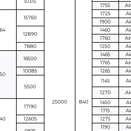
10315
1755
А
1725
А
15760
1900
А
64
1460
А
12890
1760
А
7880
1250
А
1465
А
16500
1765
А
10085
1265
А
50
1145
А
5500
1270
А
25000
840
1450
А
17190
1715
А
40
12605
1275
А
1190
А