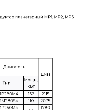
дуктор планетарный МР1, МР2, МР3
Двигатель
L,мм
Мощн.,
Тип
кВт
ИР280М4
132
2115
ИМ280S4
110
2075
ИР250М4
1780