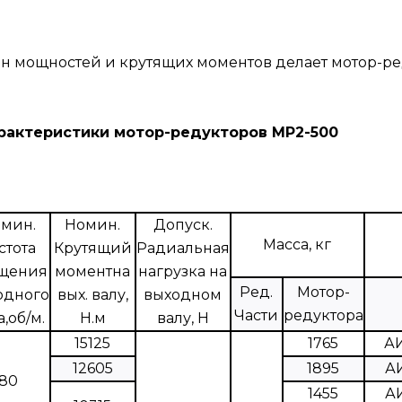
н мощностей и крутящих моментов делает мотор-ре
ики мотор-редукторов МР2-500
мин.
Номин.
Допуск.
Масса, кг
стота
Крутящий
Радиальная
щения
моментна
нагрузка на
Ред.
Мотор-
одного
вых. валу,
выходном
Части
редуктора
а,об/м.
Н.м
валу, Н
15125
1765
А
12605
1895
А
80
1455
А