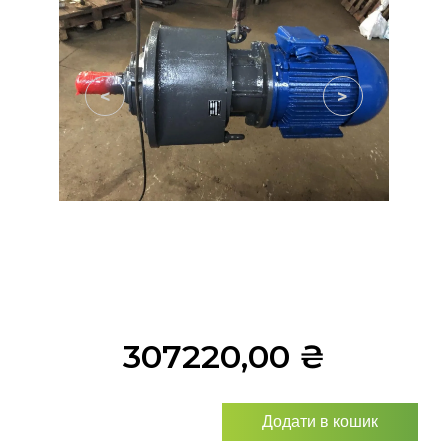
<
>
307220,00
₴
Додати в кошик