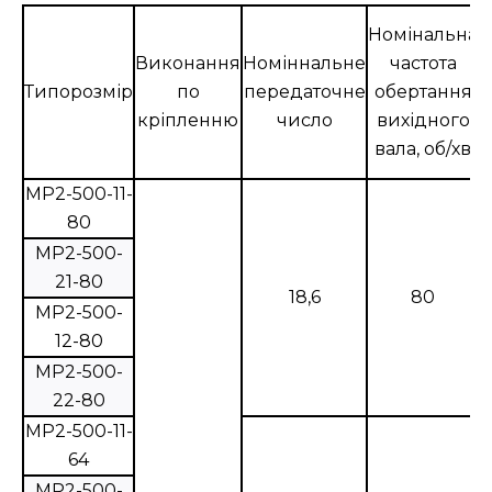
Номінальна
Н
Виконання
Номіннальне
частота
Типорозмір
по
передаточне
обертання
кріпленню
число
вихідного
вала, об/хв
МР2-500-11-
80
МР2-500-
21-80
18,6
80
МР2-500-
12-80
МР2-500-
22-80
МР2-500-11-
64
МР2-500-