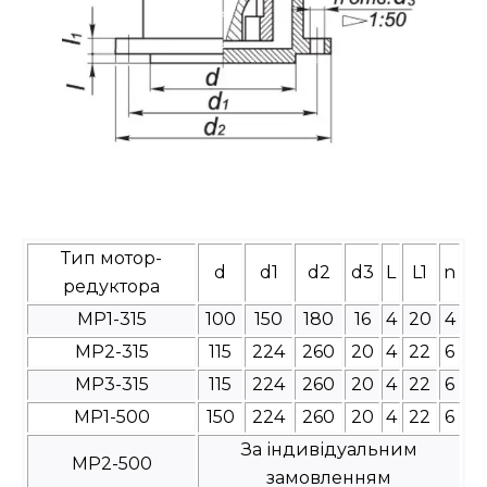
Тип мотор-
d
d1
d2
d3
L
L1
n
редуктора
МР1-315
100
150
180
16
4
20
4
МР2-315
115
224
260
20
4
22
6
МР3-315
115
224
260
20
4
22
6
МР1-500
150
224
260
20
4
22
6
За індивідуальним
МР2-500
замовленням