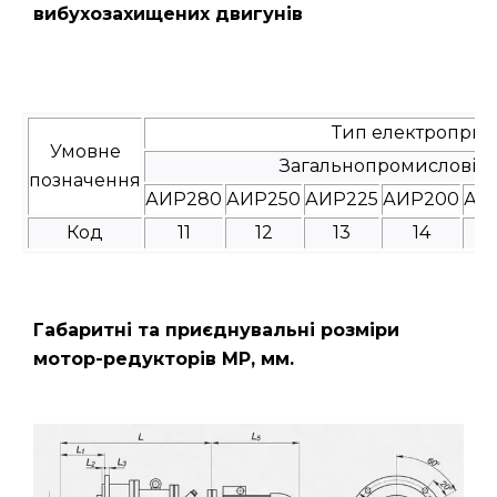
вибухозахищених двигунів
Тип електроприв
Умовне
Загальнопромислові
позначення
АИР280
АИР250
АИР225
АИР200
АИ
Код
11
12
13
14
Габаритні та приєднувальні розміри
мотор-редукторів МР, мм.