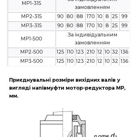
МР1-315
замовленням
МР2-315
90
80
88
170
10
8
25
99
МР3-315
90
80
88
170
10
8
25
99
За індивідуальним
МР1-500
замовленням
МР2-500
125
110
123
210
12
10
32
136
МР3-500
125
110
123
210
12
10
32
136
Приєднувальні розміри вихідних валів у
вигляді напівмуфти мотор-редуктора МР,
мм.