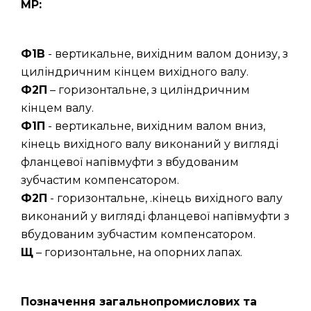
МР:
Ф1В
- вертикальне, вихідним валом донизу, з
циліндричним кінцем вихідного валу.
Ф2П
– горизонтальне, з циліндричним
кінцем валу.
Ф1П
- вертикальне, вихідним валом вниз,
кінець вихідного валу виконаний у вигляді
фланцевої напівмуфти з вбудованим
зубчастим компенсатором.
Ф2П
- горизонтальне, .кінець вихідного валу
виконаний у вигляді фланцевої напівмуфти з
вбудованим зубчастим компенсатором.
Щ
– горизонтальне, на опорних лапах.
Позначення загальнопромислових та