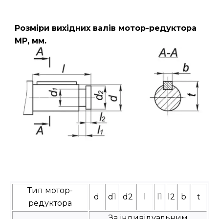
Розміри вихідних валів мотор-редуктора
МР, мм.
Тип мотор-
d
d1
d2
l
l1
l2
b
t
редуктора
За індивідуальним