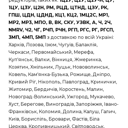
редукторів, таких як:
1Ц2У, Ц2У, Ц2У-Н, ЦУ,
1ЦУ, Ц3У, Ц2Н, РМ, РЦД, ЦТНД, ЦЗУ, РК,
ГПШ, ЦДН, ЦДНД, КЦ1, КЦ2, 1МЦ2С, МР1,
МР2, МР3, МПО, В, ВК, СКУ, УЗВК, А, Ч, 2Ч,
NMRV, Ч2, ЧГ, РЧП, РЧН, РГП, РГС, РГ, РГСП,
3МП, 4МП, 5МП
з доставкою по всій Україні:
Харків, Лозова, Ізюм, Чугуїв, Балаклія,
Черкаси, Первомайський, Мерефа,
Куп'янськ, Валки, Вінниця, Жмеринка,
Козятин, Хмільник, Луцьк, Нововолинськ,
Ковель, Кам'янка-Бузька, Рожище, Дніпро,
Кривий Ріг, Нікополь, Павлоград, Кринички,
Житомир, Бердичів, Коростень, Малин,
Новоград-Волинський, Ужгород, Мукачево,
Хуст, Берегове, Виноградів, Запоріжжя, Івано-
Франківськ, Коломия, Долина, Калуш, Галич,
Київ, Бориспіль, Бровари, Фастів, Біла
Церква, Кропивницький, Світловодськ,