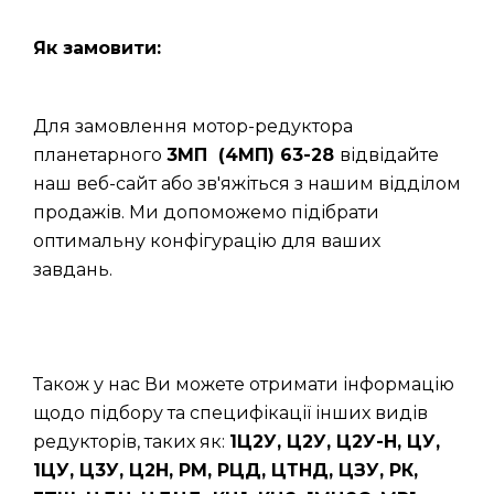
Як замовити:
Для замовлення мотор-редуктора
планетарного
3МП (4МП) 63-28
відвідайте
наш веб-сайт або зв'яжіться з нашим відділом
продажів. Ми допоможемо підібрати
оптимальну конфігурацію для ваших
завдань.
Також у нас Ви можете отримати інформацію
щодо підбору та специфікації інших видів
редукторів, таких як:
1Ц2У, Ц2У, Ц2У-Н, ЦУ,
1ЦУ, Ц3У, Ц2Н, РМ, РЦД, ЦТНД, ЦЗУ, РК,