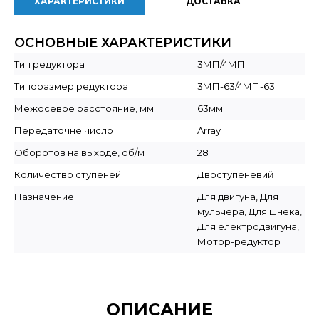
ХАРАКТЕРИСТИКИ
ДОСТАВКА
ОСНОВНЫЕ ХАРАКТЕРИСТИКИ
Тип редуктора
3МП/4МП
Типоразмер редуктора
3МП-63/4МП-63
Межосевое расстояние, мм
63мм
Передаточне число
Array
Оборотов на выходе, об/м
28
Количество ступеней
Двоступеневий
Назначение
Для двигуна, Для
мульчера, Для шнека,
Для електродвигуна,
Мотор-редуктор
ОПИСАНИЕ