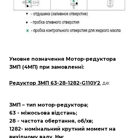
Умовне позначення Мотор-редуктора
3МП
(4МП)
при замовленні:
Редуктор 3МП 63-28-1282-G110У2
, де:
3МП – тип мотор-редуктора;
63 - міжосьова відстань;
28 - частота обертання, об/хв;
1282- номінальний крутний момент на
вихідному валу, Нм;